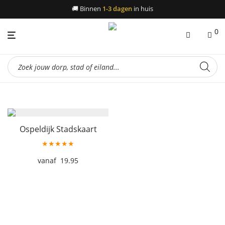
🚚
Binnen
1-3 dagen
in huis
0
Producten
zoeken
Ospeldijk Stadskaart
★★★★★
19.95