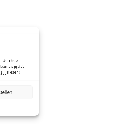
houden hoe
n als jij dat
 jij kiezen!
stellen