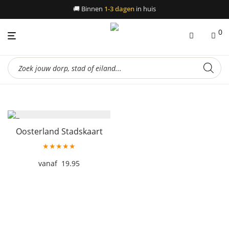
🚚
Binnen
1-3 dagen
in huis
0
Producten
zoeken
Oosterland Stadskaart
★★★★★
19.95