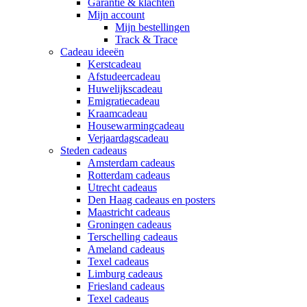
Garantie & klachten
Mijn account
Mijn bestellingen
Track & Trace
Cadeau ideeën
Kerstcadeau
Afstudeercadeau
Huwelijkscadeau
Emigratiecadeau
Kraamcadeau
Housewarmingcadeau
Verjaardagscadeau
Steden cadeaus
Amsterdam cadeaus
Rotterdam cadeaus
Utrecht cadeaus
Den Haag cadeaus en posters
Maastricht cadeaus
Groningen cadeaus
Terschelling cadeaus
Ameland cadeaus
Texel cadeaus
Limburg cadeaus
Friesland cadeaus
Texel cadeaus