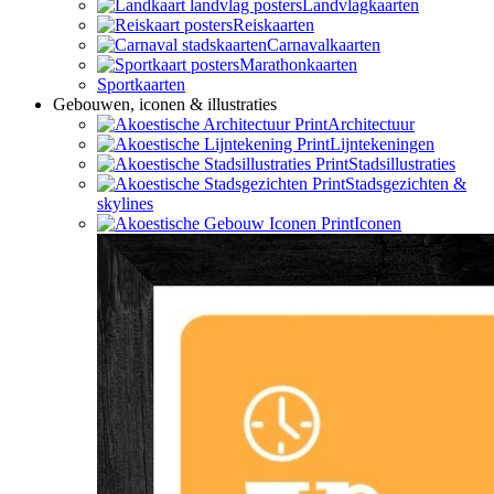
Landvlagkaarten
Reiskaarten
Carnavalkaarten
Marathonkaarten
Sportkaarten
Gebouwen, iconen & illustraties
Architectuur
Lijntekeningen
Stadsillustraties
Stadsgezichten &
skylines
Iconen