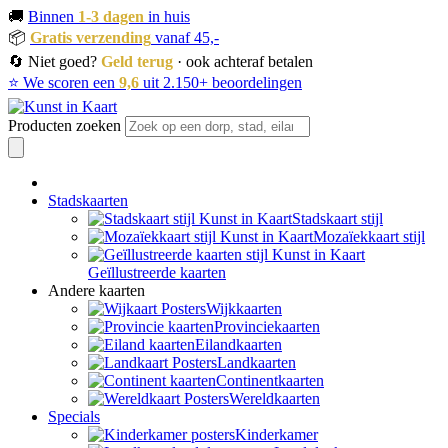
🚚
Binnen
1-3 dagen
in huis
📦
Gratis verzending
vanaf 45,-
🔄 Niet goed?
Geld terug
· ook achteraf betalen
⭐ We scoren een
9,6
uit 2.150+ beoordelingen
Producten zoeken
Stadskaarten
Stadskaart stijl
Mozaïekkaart stijl
Geïllustreerde kaarten
Andere kaarten
Wijkkaarten
Provinciekaarten
Eilandkaarten
Landkaarten
Continentkaarten
Wereldkaarten
Specials
Kinderkamer