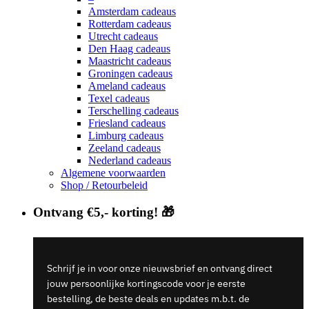
Amsterdam cadeaus
Rotterdam cadeaus
Utrecht cadeaus
Den Haag cadeaus
Maastricht cadeaus
Groningen cadeaus
Ameland cadeaus
Texel cadeaus
Terschelling cadeaus
Friesland cadeaus
Limburg cadeaus
Zeeland cadeaus
Nederland cadeaus
Algemene voorwaarden
Shop / Retourbeleid
Ontvang €5,- korting! 🎁
Schrijf je in voor onze nieuwsbrief en ontvang direct
jouw persoonlijke kortingscode voor je eerste
bestelling, de beste deals en updates m.b.t. de