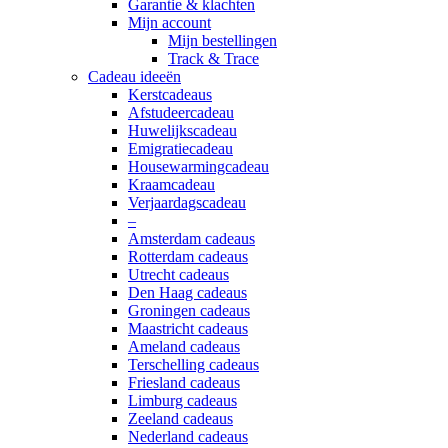
Garantie & klachten
Mijn account
Mijn bestellingen
Track & Trace
Cadeau ideeën
Kerstcadeaus
Afstudeercadeau
Huwelijkscadeau
Emigratiecadeau
Housewarmingcadeau
Kraamcadeau
Verjaardagscadeau
–
Amsterdam cadeaus
Rotterdam cadeaus
Utrecht cadeaus
Den Haag cadeaus
Groningen cadeaus
Maastricht cadeaus
Ameland cadeaus
Terschelling cadeaus
Friesland cadeaus
Limburg cadeaus
Zeeland cadeaus
Nederland cadeaus