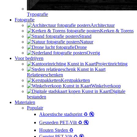
Typografie
Fotografie
Architectuur
Kerken & Torens
Strand
Natuur
Drone
Overig
Voor bedrijven
Projectinrichting
Relatiegeschenken
Kerstpakketten
Winkelverkoop
Digitale
bestanden
Materialen
Populair
Akoestische stadsprint ♻️ 🔇
Gesneden PET-Vilt ♻️ 🔇
Houten Steden ♻️
Geprint PET-Vilt ♻️ 🔇