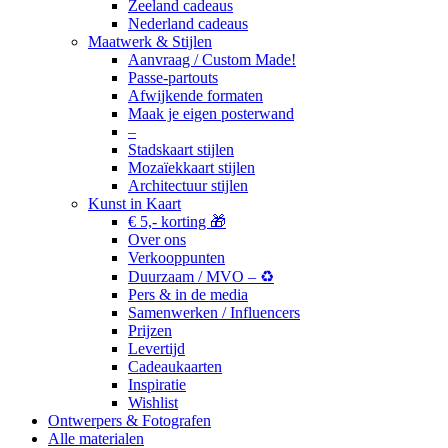
Zeeland cadeaus
Nederland cadeaus
Maatwerk & Stijlen
Aanvraag / Custom Made!
Passe-partouts
Afwijkende formaten
Maak je eigen posterwand
–
Stadskaart stijlen
Mozaïekkaart stijlen
Architectuur stijlen
Kunst in Kaart
€ 5,- korting 🎁
Over ons
Verkooppunten
Duurzaam / MVO – ♻️
Pers & in de media
Samenwerken / Influencers
Prijzen
Levertijd
Cadeaukaarten
Inspiratie
Wishlist
Ontwerpers & Fotografen
Alle materialen