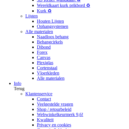
Wereldkaart kurk prikbord ♻️
Kurk ♻️
Lijsten
Houten Lijsten
Ophangsystemen
Alle materialen
Naadloos behang
Behangcirkels
Dibond
Forex
Canvas
Plexiglas
Cortenstaal
Vloerkleden
Alle materialen
Info
Terug
Klantenservice
Contact
Veelgestelde vragen
Shop / retourbeleid
Webwinkelkeurmerk 9,6!
Kwaliteit
Privacy en cookies