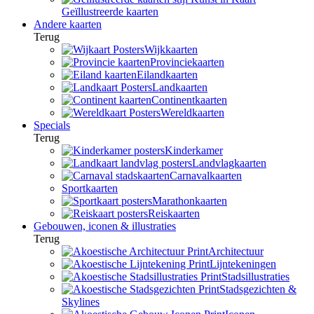
Geïllustreerde kaarten
Andere kaarten
Terug
Wijkkaarten
Provinciekaarten
Eilandkaarten
Landkaarten
Continentkaarten
Wereldkaarten
Specials
Terug
Kinderkamer
Landvlagkaarten
Carnavalkaarten
Sportkaarten
Marathonkaarten
Reiskaarten
Gebouwen, iconen & illustraties
Terug
Architectuur
Lijntekeningen
Stadsillustraties
Stadsgezichten &
Skylines