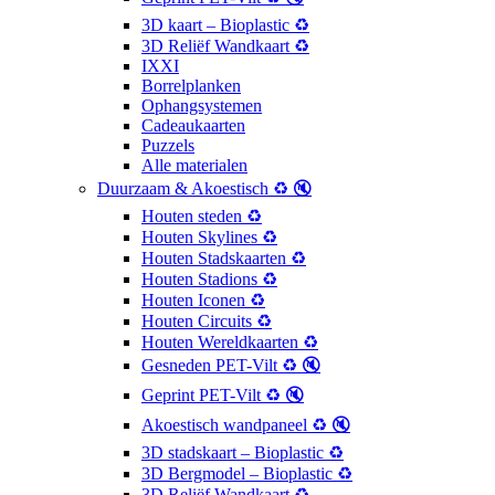
3D kaart – Bioplastic ♻️
3D Reliëf Wandkaart ♻️
IXXI
Borrelplanken
Ophangsystemen
Cadeaukaarten
Puzzels
Alle materialen
Duurzaam & Akoestisch ♻️ 🔇
Houten steden ♻️
Houten Skylines ♻️
Houten Stadskaarten ♻️
Houten Stadions ♻️
Houten Iconen ♻️
Houten Circuits ♻️
Houten Wereldkaarten ♻️
Gesneden PET-Vilt ♻️ 🔇
Geprint PET-Vilt ♻️ 🔇
Akoestisch wandpaneel ♻️ 🔇
3D stadskaart – Bioplastic ♻️
3D Bergmodel – Bioplastic ♻️
3D Reliëf Wandkaart ♻️