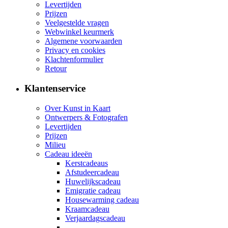
Levertijden
Prijzen
Veelgestelde vragen
Webwinkel keurmerk
Algemene voorwaarden
Privacy en cookies
Klachtenformulier
Retour
Klantenservice
Over Kunst in Kaart
Ontwerpers & Fotografen
Levertijden
Prijzen
Milieu
Cadeau ideeën
Kerstcadeaus
Afstudeercadeau
Huwelijkscadeau
Emigratie cadeau
Housewarming cadeau
Kraamcadeau
Verjaardagscadeau
–