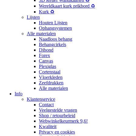
3D Reliëf Wandkaarten ♻️
Wereldkaart kurk prikbord ♻️
Kurk ♻️
Lijsten
Houten Lijsten
Ophangsystemen
Alle materialen
Naadloos behang
Behangcirkels
Dibond
Forex
Canvas
Plexiglas
Cortenstaal
Vloerkleden
Zeefdrukken
Alle materialen
Info
Klantenservice
Contact
Veelgestelde vragen
Shop / retourbeleid
Webwinkelkeurmerk 9,6!
Kwaliteit
Privacy en cookies