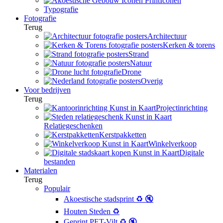
Iconen
Typografie
Fotografie
Terug
Architectuur
Kerken & torens
Strand
Natuur
Drone
Overig
Voor bedrijven
Terug
Projectinrichting
Relatiegeschenken
Kerstpakketten
Winkelverkoop
Digitale
bestanden
Materialen
Terug
Populair
Akoestische stadsprint ♻️ 🔇
Houten Steden ♻️
Geprint PET-Vilt ♻️ 🔇