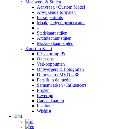
Maatwerk & Stijlen
Aanvraag / Custom Made!
Afwijkende formaten
Passe-partouts
Maak je eigen posterwand
–
Stadskaart stijlen
Architectuur stijlen
Mozaïekkaart stijlen
Kunst in Kaart
€ 5,- korting 🎁
Over ons
Verkooppunten
Ontwerpers & Fotografen
Duurzaam / MVO – ♻️
Pers & in de media
Samenwerken / Influencers
Prijzen
Levertijd
Cadeaukaarten
Inspiratie
Wishlist