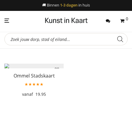
🚚
Binnen
1-3 dagen
in huis
0
Producten
zoeken
Ommel Stadskaart
★★★★★
19.95