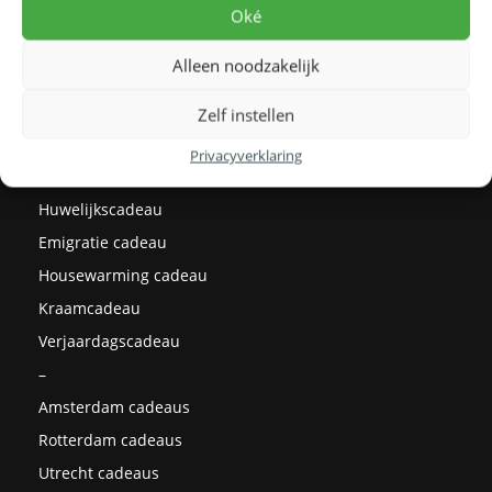
Levertijden
Oké
Prijzen
Alleen noodzakelijk
Milieu
Cadeau ideeën
Zelf instellen
Kerstcadeaus
Privacyverklaring
Afstudeercadeau
Huwelijkscadeau
Emigratie cadeau
Housewarming cadeau
Kraamcadeau
Verjaardagscadeau
–
Amsterdam cadeaus
Rotterdam cadeaus
Utrecht cadeaus