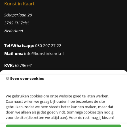
Kunst in Kaart
Schaperlaan 20
3705 KH Zeist
Nederland
Tel/Whatsapp:
030 207 27 22
Mail ons:
info@kunstinkaart.nl
KVK:
62796941
Btw:
NL002322938B41
🍪
Even over cookies
IBAN:
NL95 INGB 0006 8527 18
We gebruiken cookies om onze website goed te laten werken.
Daarnaast willen we graag bijhouden hoe bezoekers de site
Klantenservice
gebruiken, zodat we hem steeds beter kunnen maken, maar dat
doen we alleen als jij dat goed vindt. Sommige cookies zijn nodig
Over Kunst in Kaart
voor de site (die zetten we altijd aan). Voor de rest mag jij kiezen!
Ontwerpers & Fotografen