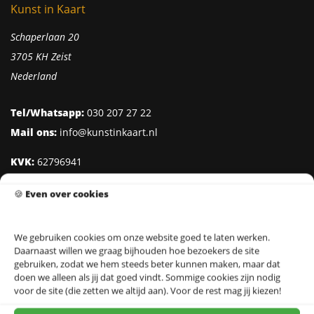
Kunst in Kaart
Schaperlaan 20
3705 KH Zeist
Nederland
Tel/Whatsapp:
030 207 27 22
Mail ons:
info@kunstinkaart.nl
KVK:
62796941
Btw:
NL002322938B41
🍪
Even over cookies
IBAN:
NL95 INGB 0006 8527 18
We gebruiken cookies om onze website goed te laten werken.
Daarnaast willen we graag bijhouden hoe bezoekers de site
Klantenservice
gebruiken, zodat we hem steeds beter kunnen maken, maar dat
doen we alleen als jij dat goed vindt. Sommige cookies zijn nodig
Over Kunst in Kaart
voor de site (die zetten we altijd aan). Voor de rest mag jij kiezen!
Ontwerpers & Fotografen