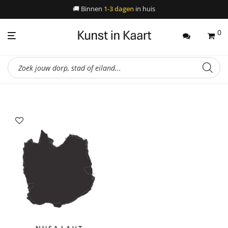
🚚
Binnen
1-3 dagen
in huis
0
Producten
zoeken