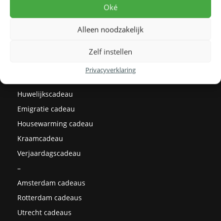
Levertijden
Oké
Prijzen
Alleen noodzakelijk
Milieu
Cadeau ideeën
Zelf instellen
Kerstcadeaus
Privacyverklaring
Afstudeercadeau
Huwelijkscadeau
Emigratie cadeau
Housewarming cadeau
Kraamcadeau
Verjaardagscadeau
–
Amsterdam cadeaus
Rotterdam cadeaus
Utrecht cadeaus