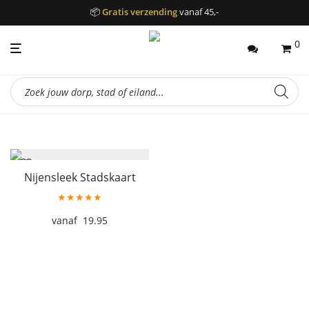
📦
Gratis verzending
vanaf 45,-
0
Producten
zoeken
Nijensleek Stadskaart
★★★★★
19.95