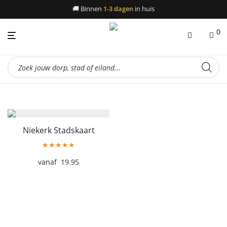
🚚
Binnen
1-3 dagen
in huis
0
Producten
zoeken
Niekerk Stadskaart
★★★★★
19.95