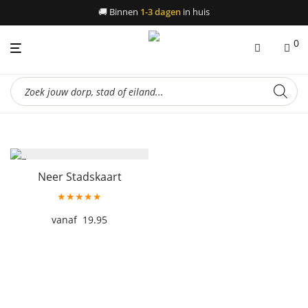
🚚
Binnen
1-3 dagen
in huis
0
Producten
zoeken
Neer Stadskaart
★★★★★
19.95