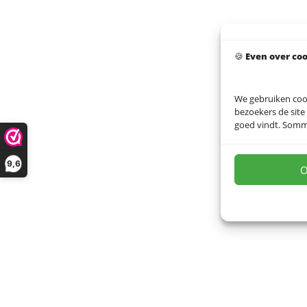
🍪
Even over co
We gebruiken coo
bezoekers de site
goed vindt. Sommig
9,6
O