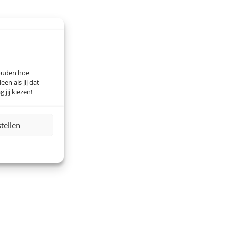
houden hoe
n als jij dat
 jij kiezen!
stellen