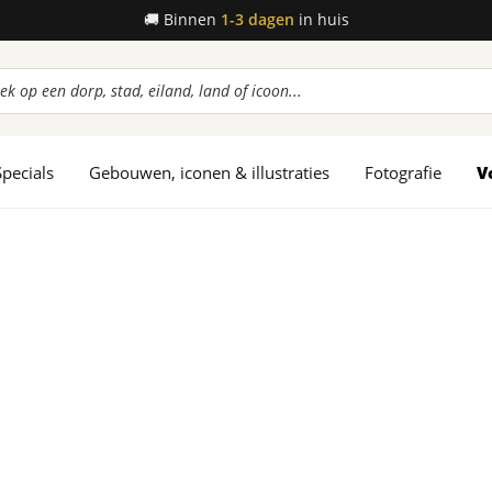
🚚
Binnen
1-3 dagen
in huis
ucten
en
Specials
Gebouwen, iconen & illustraties
Fotografie
V