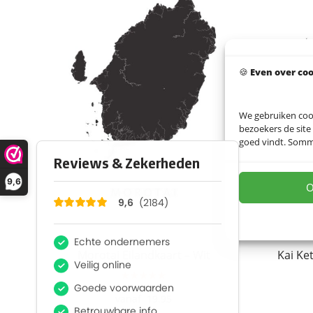
🍪
Even over co
We gebruiken coo
bezoekers de site
goed vindt. Sommig
9,6
O
Morotai Eilandkaart – Wit
Kai Ket
★★★★★
19.95