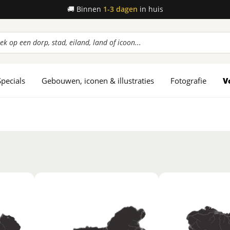
📦
Gratis verzending
vanaf 45,-
ucten
en
Specials
Gebouwen, iconen & illustraties
Fotografie
V