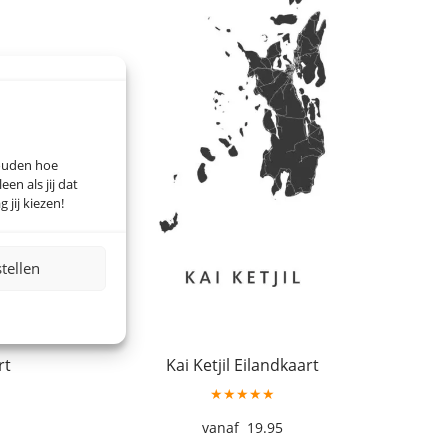
houden hoe
n als jij dat
 jij kiezen!
stellen
rt
Kai Ketjil Eilandkaart
★★★★★
19.95