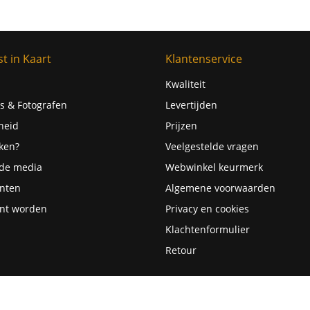
t in Kaart
Klantenservice
Kwaliteit
s & Fotografen
Levertijden
heid
Prijzen
ken?
Veelgestelde vragen
 de media
Webwinkel keurmerk
nten
Algemene voorwaarden
nt worden
Privacy en cookies
Klachtenformulier
Retour