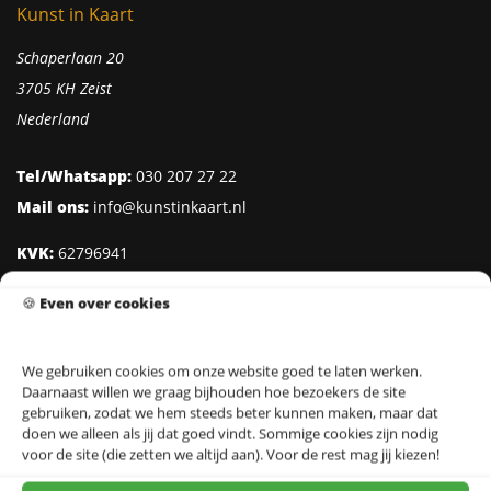
Kunst in Kaart
Schaperlaan 20
3705 KH Zeist
Nederland
Tel/Whatsapp:
030 207 27 22
Mail ons:
info@kunstinkaart.nl
KVK:
62796941
Btw:
NL002322938B41
🍪
Even over cookies
IBAN:
NL95 INGB 0006 8527 18
We gebruiken cookies om onze website goed te laten werken.
Daarnaast willen we graag bijhouden hoe bezoekers de site
Klantenservice
gebruiken, zodat we hem steeds beter kunnen maken, maar dat
doen we alleen als jij dat goed vindt. Sommige cookies zijn nodig
Over Kunst in Kaart
voor de site (die zetten we altijd aan). Voor de rest mag jij kiezen!
Ontwerpers & Fotografen