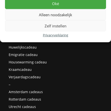
Levertijden
Oké
Prijzen
Alleen noodzakelijk
Milieu
Cadeau ideeën
Zelf instellen
Kerstcadeaus
Privacyverklaring
Afstudeercadeau
Huwelijkscadeau
Emigratie cadeau
Housewarming cadeau
Kraamcadeau
Verjaardagscadeau
–
Amsterdam cadeaus
Rotterdam cadeaus
Utrecht cadeaus