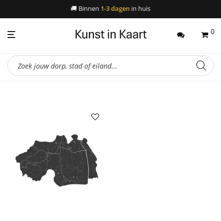
🚚
Binnen
1-3 dagen
in huis
0
Producten
zoeken