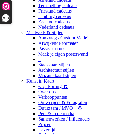
Ameland cadeaus
Terschelling cadeaus
Friesland cadeaus
Limburg cadeaus
9,6
Zeeland cadeaus
Nederland cadeaus
Maatwerk & Stijlen
Aanvraag / Custom Made!
Afwijkende formaten
Passe-partouts
Maak je eigen posterwand
–
Stadskaart stijlen
Architectuur stijlen
Mozaïekkaart stijlen
Kunst in Kaart
€ 5,- korting 🎁
Over ons
Verkooppunten
Ontwerpers & Fotografen
Duurzaam / MVO – ♻️
Pers & in de media
Samenwerken / Influencers
Prijzen
Levertijd