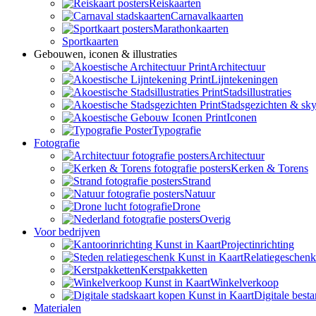
Reiskaarten
Carnavalkaarten
Marathonkaarten
Sportkaarten
Gebouwen, iconen & illustraties
Architectuur
Lijntekeningen
Stadsillustraties
Stadsgezichten & sky
Iconen
Typografie
Fotografie
Architectuur
Kerken & Torens
Strand
Natuur
Drone
Overig
Voor bedrijven
Projectinrichting
Relatiegeschen
Kerstpakketten
Winkelverkoop
Digitale best
Materialen