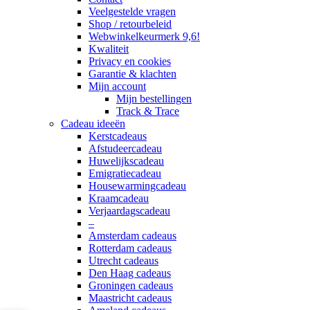
Veelgestelde vragen
Shop / retourbeleid
Webwinkelkeurmerk 9,6!
Kwaliteit
Privacy en cookies
Garantie & klachten
Mijn account
Mijn bestellingen
Track & Trace
Cadeau ideeën
Kerstcadeaus
Afstudeercadeau
Huwelijkscadeau
Emigratiecadeau
Housewarmingcadeau
Kraamcadeau
Verjaardagscadeau
–
Amsterdam cadeaus
Rotterdam cadeaus
Utrecht cadeaus
Den Haag cadeaus
Groningen cadeaus
Maastricht cadeaus