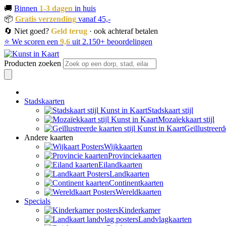
🚚
Binnen
1-3 dagen
in huis
📦
Gratis verzending
vanaf 45,-
🔄 Niet goed?
Geld terug
· ook achteraf betalen
⭐ We scoren een
9,6
uit 2.150+ beoordelingen
Producten zoeken
Stadskaarten
Stadskaart stijl
Mozaïekkaart stijl
Geïllustreerd
Andere kaarten
Wijkkaarten
Provinciekaarten
Eilandkaarten
Landkaarten
Continentkaarten
Wereldkaarten
Specials
Kinderkamer
Landvlagkaarten