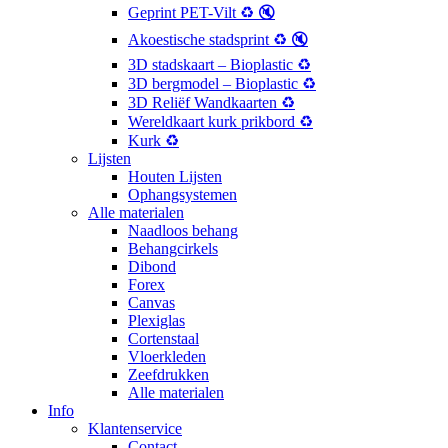
Geprint PET-Vilt ♻️ 🔇
Akoestische stadsprint ♻️ 🔇
3D stadskaart – Bioplastic ♻️
3D bergmodel – Bioplastic ♻️
3D Reliëf Wandkaarten ♻️
Wereldkaart kurk prikbord ♻️
Kurk ♻️
Lijsten
Houten Lijsten
Ophangsystemen
Alle materialen
Naadloos behang
Behangcirkels
Dibond
Forex
Canvas
Plexiglas
Cortenstaal
Vloerkleden
Zeefdrukken
Alle materialen
Info
Klantenservice
Contact