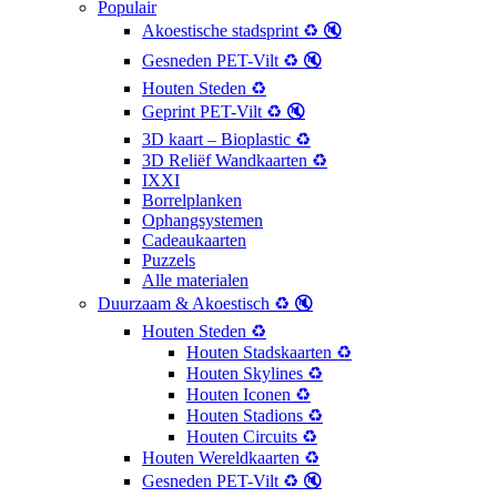
Populair
Akoestische stadsprint ♻️ 🔇
Gesneden PET-Vilt ♻️ 🔇
Houten Steden ♻️
Geprint PET-Vilt ♻️ 🔇
3D kaart – Bioplastic ♻️
3D Reliëf Wandkaarten ♻️
IXXI
Borrelplanken
Ophangsystemen
Cadeaukaarten
Puzzels
Alle materialen
Duurzaam & Akoestisch ♻️ 🔇
Houten Steden ♻️
Houten Stadskaarten ♻️
Houten Skylines ♻️
Houten Iconen ♻️
Houten Stadions ♻️
Houten Circuits ♻️
Houten Wereldkaarten ♻️
Gesneden PET-Vilt ♻️ 🔇