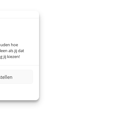
houden hoe
n als jij dat
 jij kiezen!
stellen