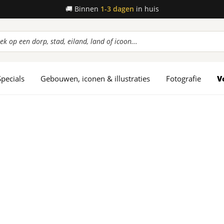
🚚
Binnen
1-3 dagen
in huis
ucten
en
Specials
Gebouwen, iconen & illustraties
Fotografie
V