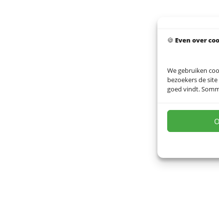
🍪
Even over co
We gebruiken coo
bezoekers de site
goed vindt. Sommig
9,6
O