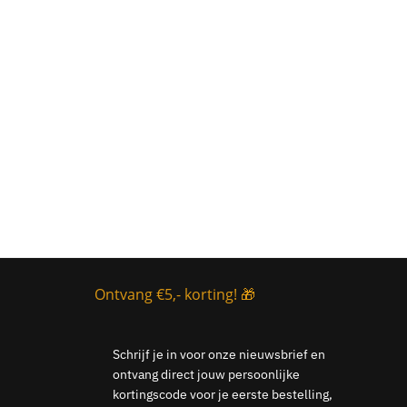
Ontvang €5,- korting! 🎁
Schrijf je in voor onze nieuwsbrief en
ontvang direct jouw persoonlijke
kortingscode voor je eerste bestelling,