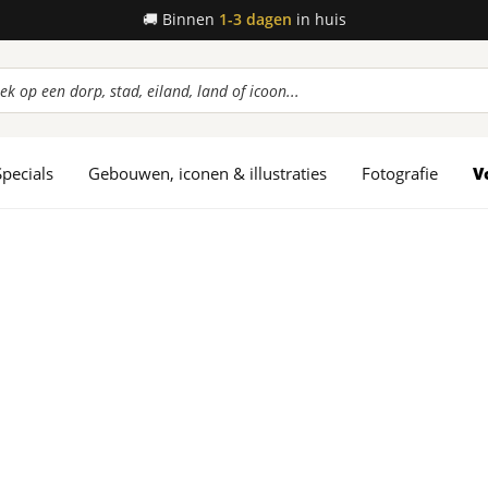
🚚
Binnen
1-3 dagen
in huis
ucten
en
Specials
Gebouwen, iconen & illustraties
Fotografie
V