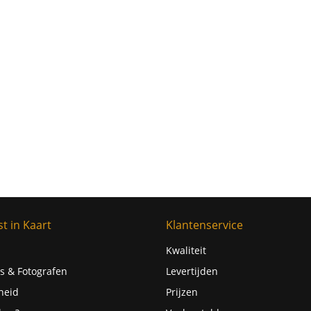
t in Kaart
Klantenservice
Kwaliteit
s & Fotografen
Levertijden
heid
Prijzen