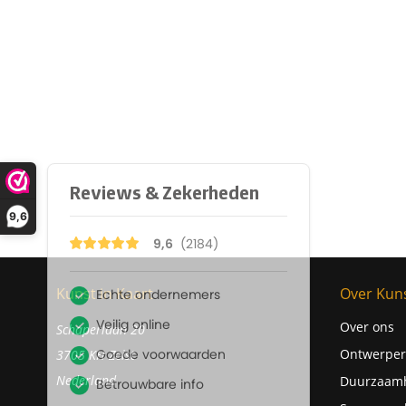
9,6
Kunst in Kaart
Over Kuns
Over ons
Schaperlaan 20
Ontwerper
3705 KH Zeist
Nederland
Duurzaam