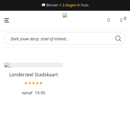
🚚
Binnen
1-3 dagen
in huis
0
Producten
zoeken
Londerzeel Stadskaart
★★★★★
19.95