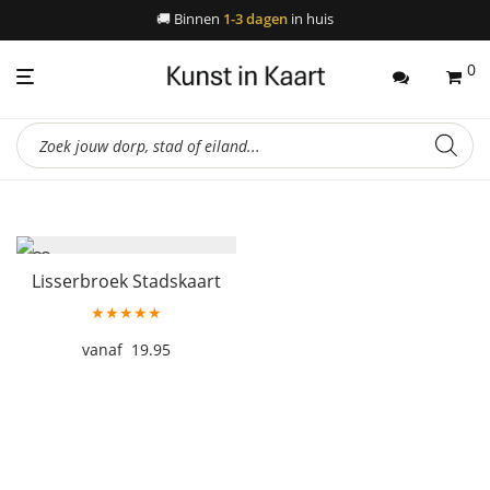
🚚
Binnen
1-3 dagen
in huis
0
Producten
zoeken
Lisserbroek Stadskaart
★★★★★
19.95