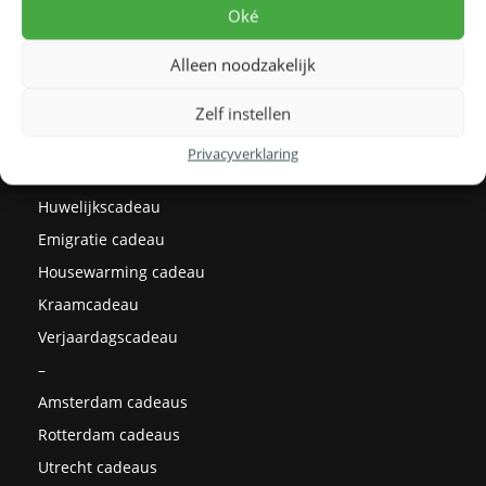
Levertijden
Oké
Prijzen
Alleen noodzakelijk
Milieu
Cadeau ideeën
Zelf instellen
Kerstcadeaus
Privacyverklaring
Afstudeercadeau
Huwelijkscadeau
Emigratie cadeau
Housewarming cadeau
Kraamcadeau
Verjaardagscadeau
–
Amsterdam cadeaus
Rotterdam cadeaus
Utrecht cadeaus