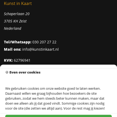
Kunst in Kaart
Schaperlaan 20
3705 KH Zeist
Nederland
Tel/Whatsapp:
030 207 27 22
Mail ons:
info@kunstinkaart.nl
KVK:
62796941
Btw:
NL002322938B41
🍪
Even over cookies
IBAN:
NL95 INGB 0006 8527 18
We gebruiken cookies om onze website goed te laten werken.
Daarnaast willen we graag bijhouden hoe bezoekers de site
Klantenservice
gebruiken, zodat we hem steeds beter kunnen maken, maar dat
doen we alleen als jij dat goed vindt. Sommige cookies zijn nodig
Over Kunst in Kaart
voor de site (die zetten we altijd aan). Voor de rest mag jij kiezen!
Ontwerpers & Fotografen