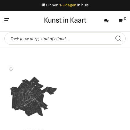
🚚
Binnen
1-3 dagen
in huis
0
Producten
zoeken