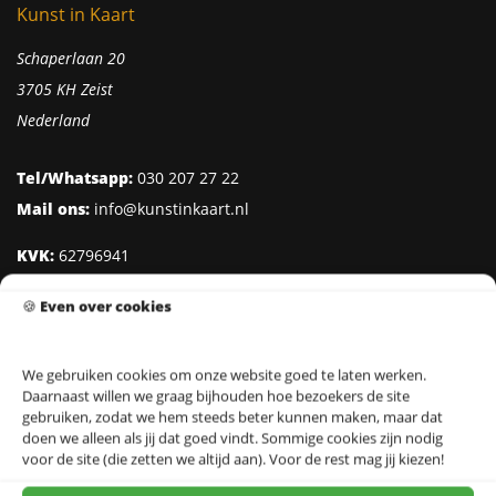
Kunst in Kaart
Schaperlaan 20
3705 KH Zeist
Nederland
Tel/Whatsapp:
030 207 27 22
Mail ons:
info@kunstinkaart.nl
KVK:
62796941
Btw:
NL002322938B41
🍪
Even over cookies
IBAN:
NL95 INGB 0006 8527 18
We gebruiken cookies om onze website goed te laten werken.
Daarnaast willen we graag bijhouden hoe bezoekers de site
Klantenservice
gebruiken, zodat we hem steeds beter kunnen maken, maar dat
doen we alleen als jij dat goed vindt. Sommige cookies zijn nodig
Over Kunst in Kaart
voor de site (die zetten we altijd aan). Voor de rest mag jij kiezen!
Ontwerpers & Fotografen