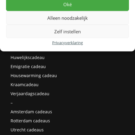
Levertijden
Oké
Prijzen
Alleen noodzakelijk
Milieu
Cadeau ideeën
Zelf instellen
Kerstcadeaus
Privacyverklaring
Afstudeercadeau
Huwelijkscadeau
Emigratie cadeau
Housewarming cadeau
Kraamcadeau
Verjaardagscadeau
–
Amsterdam cadeaus
Rotterdam cadeaus
Utrecht cadeaus