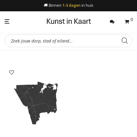
🚚
Binnen
1-3 dagen
in huis
0
Producten
zoeken