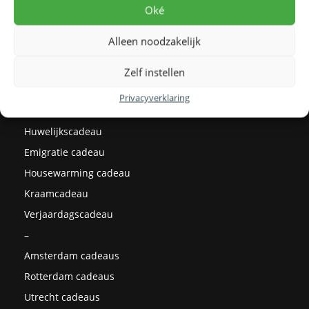
Levertijden
Oké
Prijzen
Alleen noodzakelijk
Milieu
Cadeau ideeën
Zelf instellen
Kerstcadeaus
Privacyverklaring
Afstudeercadeau
Huwelijkscadeau
Emigratie cadeau
Housewarming cadeau
Kraamcadeau
Verjaardagscadeau
–
Amsterdam cadeaus
Rotterdam cadeaus
Utrecht cadeaus