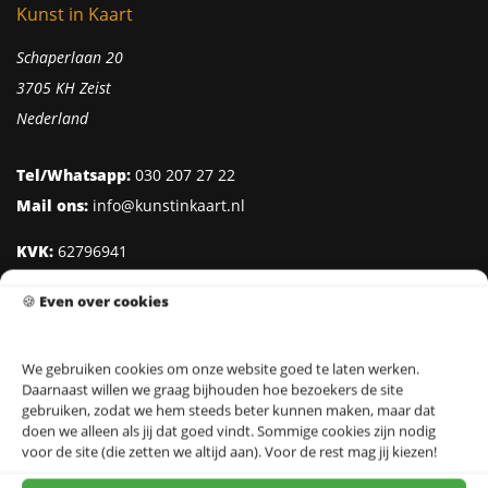
Kunst in Kaart
Schaperlaan 20
3705 KH Zeist
Nederland
Tel/Whatsapp:
030 207 27 22
Mail ons:
info@kunstinkaart.nl
KVK:
62796941
Btw:
NL002322938B41
🍪
Even over cookies
IBAN:
NL95 INGB 0006 8527 18
We gebruiken cookies om onze website goed te laten werken.
Daarnaast willen we graag bijhouden hoe bezoekers de site
Klantenservice
gebruiken, zodat we hem steeds beter kunnen maken, maar dat
doen we alleen als jij dat goed vindt. Sommige cookies zijn nodig
Over Kunst in Kaart
voor de site (die zetten we altijd aan). Voor de rest mag jij kiezen!
Ontwerpers & Fotografen