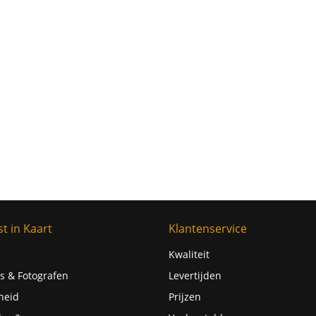
t in Kaart
Klantenservice
Kwaliteit
s & Fotografen
Levertijden
heid
Prijzen