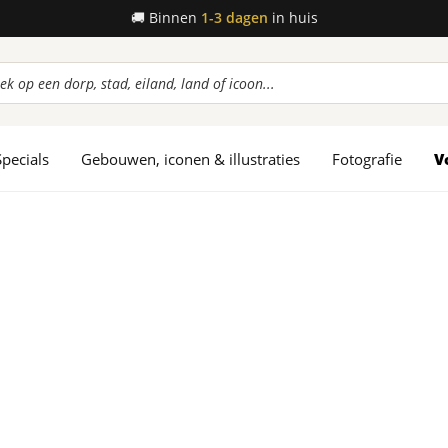
🚚
Binnen
1-3 dagen
in huis
ucten
en
Specials
Gebouwen, iconen & illustraties
Fotografie
V