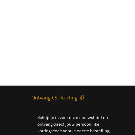
Ontvang €5,- korting! 🎁
Schrijf je in voor onze nieuwsbrief en
ontvang direct jouw persoonlijke
kortingscode voor je eerste bestelling,