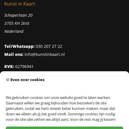
Kunst in Kaart
Schaperlaan 20
3705 KH Zeist
Nederland
Tel/Whatsapp:
030 207 27 22
Mail ons:
info@kunstinkaart.nl
KVK:
62796941
Btw:
NL002322938B41
🍪
Even over cookies
IBAN:
NL95 INGB 0006 8527 18
We gebruiken cookies om onze website goed te laten werken.
Daarnaast willen we graag bijhouden hoe bezoekers de site
Klantenservice
gebruiken, zodat we hem steeds beter kunnen maken, maar dat
doen we alleen als jij dat goed vindt. Sommige cookies zijn nodig
Over Kunst in Kaart
voor de site (die zetten we altijd aan). Voor de rest mag jij kiezen!
Ontwerpers & Fotografen