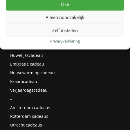
Levertijden
Oké
Prijzen
Alleen noodzakelijk
Milieu
Cadeau ideeën
Zelf instellen
Kerstcadeaus
Privacyverklaring
Afstudeercadeau
Huwelijkscadeau
Emigratie cadeau
Housewarming cadeau
Kraamcadeau
Verjaardagscadeau
–
Amsterdam cadeaus
Rotterdam cadeaus
Utrecht cadeaus