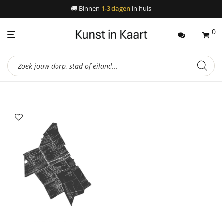
🚚
Binnen
1-3 dagen
in huis
0
Producten
zoeken