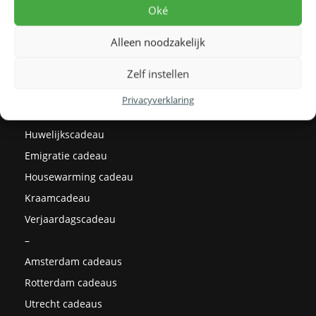
Levertijden
Oké
Prijzen
Alleen noodzakelijk
Milieu
Cadeau ideeën
Zelf instellen
Kerstcadeaus
Privacyverklaring
Afstudeercadeau
Huwelijkscadeau
Emigratie cadeau
Housewarming cadeau
Kraamcadeau
Verjaardagscadeau
–
Amsterdam cadeaus
Rotterdam cadeaus
Utrecht cadeaus