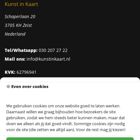
Kunst in Kaart
Schaperlaan 20
3705 KH Zeist
Nederland
Tel/Whatsapp:
030 207 27 22
Mail ons:
info@kunstinkaart.nl
KVK:
62796941
Btw:
NL002322938B41
🍪
Even over cookies
IBAN:
NL95 INGB 0006 8527 18
We gebruiken cookies om onze website goed te laten werken.
Daarnaast willen we graag bijhouden hoe bezoekers de site
Klantenservice
gebruiken, zodat we hem steeds beter kunnen maken, maar dat
doen we alleen als jij dat goed vindt. Sommige cookies zijn nodig
Over Kunst in Kaart
voor de site (die zetten we altijd aan). Voor de rest mag jij kiezen!
Ontwerpers & Fotografen