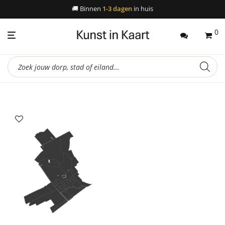
🚚
Binnen
1-3 dagen
in huis
0
Producten
zoeken