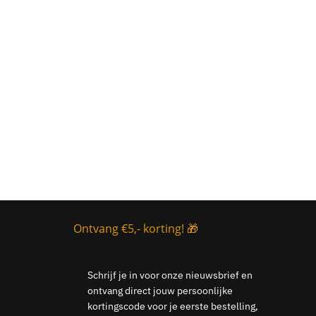
Ontvang €5,- korting! 🎁
Schrijf je in voor onze nieuwsbrief en
ontvang direct jouw persoonlijke
kortingscode voor je eerste bestelling,