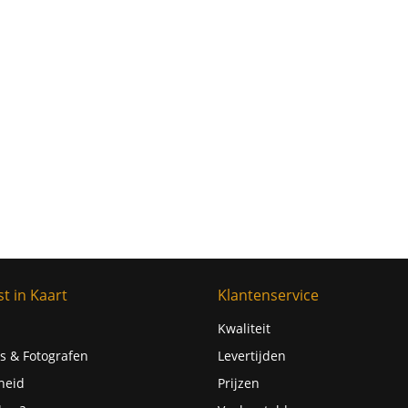
t in Kaart
Klantenservice
Kwaliteit
s & Fotografen
Levertijden
heid
Prijzen