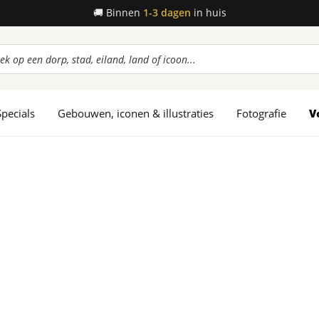
🚚
Binnen
1-3 dagen
in huis
ucten
en
Specials
Gebouwen, iconen & illustraties
Fotografie
V