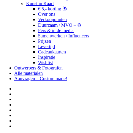
Kunst in Kaart
€ 5,- korting 🎁
Over ons
Verkooppunten
Duurzaam / MVO – ♻️
Pers & in de media
Samenwerken / Influencers
Prijzen
Levertijd
Cadeaukaarten
Inspiratie
Wishlist
Ontwerpers & Fotografen
Alle materialen
Aanvragen – Custom made!