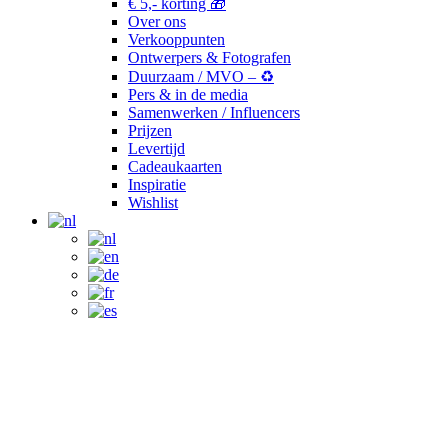
€ 5,- korting 🎁
Over ons
Verkooppunten
Ontwerpers & Fotografen
Duurzaam / MVO – ♻️
Pers & in de media
Samenwerken / Influencers
Prijzen
Levertijd
Cadeaukaarten
Inspiratie
Wishlist