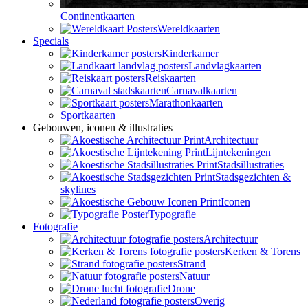
Continentkaarten
Wereldkaarten
Specials
Kinderkamer
Landvlagkaarten
Reiskaarten
Carnavalkaarten
Marathonkaarten
Sportkaarten
Gebouwen, iconen & illustraties
Architectuur
Lijntekeningen
Stadsillustraties
Stadsgezichten &
skylines
Iconen
Typografie
Fotografie
Architectuur
Kerken & Torens
Strand
Natuur
Drone
Overig