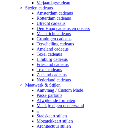
Verjaardagscadeau
Steden cadeaus
Amsterdam cadeaus
Rotterdam cadeaus
Utrecht cadeaus
Den Haag cadeaus en posters
Maastricht cadeaus
Groningen cadeaus
Terschelling cadeaus
Ameland cadeaus
Texel cadeaus
Limburg cadeaus
Friesland cadeaus
Texel cadeaus
Zeeland cadeaus
Nederland cadeaus
Maatwerk & Stijlen
Aanvraag / Custom Made!
Passe-partouts
Afwijkende formaten
Maak je eigen posterwand
–
Stadskaart stijlen
Mozaïekkaart stijlen
Architectuur stijlen