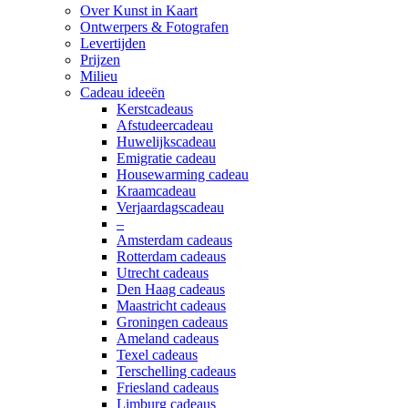
Over Kunst in Kaart
Ontwerpers & Fotografen
Levertijden
Prijzen
Milieu
Cadeau ideeën
Kerstcadeaus
Afstudeercadeau
Huwelijkscadeau
Emigratie cadeau
Housewarming cadeau
Kraamcadeau
Verjaardagscadeau
–
Amsterdam cadeaus
Rotterdam cadeaus
Utrecht cadeaus
Den Haag cadeaus
Maastricht cadeaus
Groningen cadeaus
Ameland cadeaus
Texel cadeaus
Terschelling cadeaus
Friesland cadeaus
Limburg cadeaus