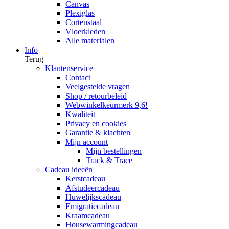
Canvas
Plexiglas
Cortenstaal
Vloerkleden
Alle materialen
Info
Terug
Klantenservice
Contact
Veelgestelde vragen
Shop / retourbeleid
Webwinkelkeurmerk 9,6!
Kwaliteit
Privacy en cookies
Garantie & klachten
Mijn account
Mijn bestellingen
Track & Trace
Cadeau ideeën
Kerstcadeau
Afstudeercadeau
Huwelijkscadeau
Emigratiecadeau
Kraamcadeau
Housewarmingcadeau