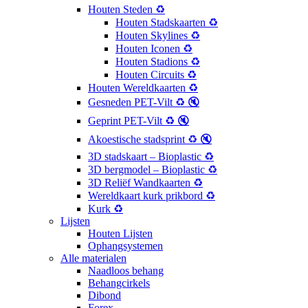
Houten Steden ♻️
Houten Stadskaarten ♻️
Houten Skylines ♻️
Houten Iconen ♻️
Houten Stadions ♻️
Houten Circuits ♻️
Houten Wereldkaarten ♻️
Gesneden PET-Vilt ♻️ 🔇
Geprint PET-Vilt ♻️ 🔇
Akoestische stadsprint ♻️ 🔇
3D stadskaart – Bioplastic ♻️
3D bergmodel – Bioplastic ♻️
3D Reliëf Wandkaarten ♻️
Wereldkaart kurk prikbord ♻️
Kurk ♻️
Lijsten
Houten Lijsten
Ophangsystemen
Alle materialen
Naadloos behang
Behangcirkels
Dibond
Forex