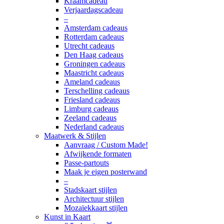
Kraamcadeau
Verjaardagscadeau
–
Amsterdam cadeaus
Rotterdam cadeaus
Utrecht cadeaus
Den Haag cadeaus
Groningen cadeaus
Maastricht cadeaus
Ameland cadeaus
Terschelling cadeaus
Friesland cadeaus
Limburg cadeaus
Zeeland cadeaus
Nederland cadeaus
Maatwerk & Stijlen
Aanvraag / Custom Made!
Afwijkende formaten
Passe-partouts
Maak je eigen posterwand
–
Stadskaart stijlen
Architectuur stijlen
Mozaïekkaart stijlen
Kunst in Kaart