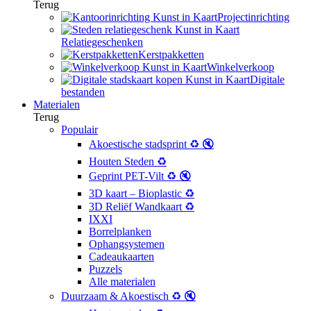
Terug
Projectinrichting
Relatiegeschenken
Kerstpakketten
Winkelverkoop
Digitale
bestanden
Materialen
Terug
Populair
Akoestische stadsprint ♻️ 🔇
Houten Steden ♻️
Geprint PET-Vilt ♻️ 🔇
3D kaart – Bioplastic ♻️
3D Reliëf Wandkaart ♻️
IXXI
Borrelplanken
Ophangsystemen
Cadeaukaarten
Puzzels
Alle materialen
Duurzaam & Akoestisch ♻️ 🔇