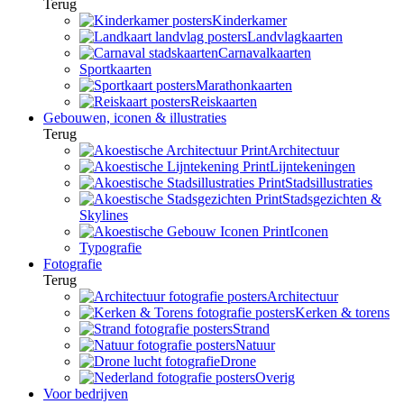
Terug
Kinderkamer
Landvlagkaarten
Carnavalkaarten
Sportkaarten
Marathonkaarten
Reiskaarten
Gebouwen, iconen & illustraties
Terug
Architectuur
Lijntekeningen
Stadsillustraties
Stadsgezichten &
Skylines
Iconen
Typografie
Fotografie
Terug
Architectuur
Kerken & torens
Strand
Natuur
Drone
Overig
Voor bedrijven