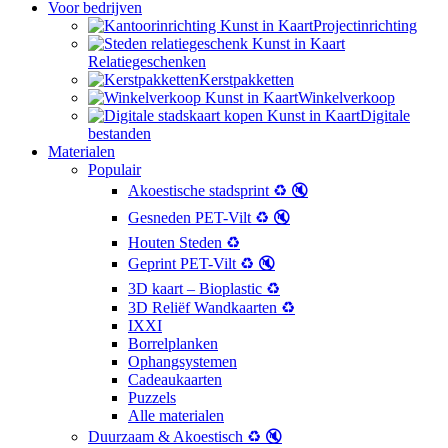
Voor bedrijven
Projectinrichting
Relatiegeschenken
Kerstpakketten
Winkelverkoop
Digitale
bestanden
Materialen
Populair
Akoestische stadsprint ♻️ 🔇
Gesneden PET-Vilt ♻️ 🔇
Houten Steden ♻️
Geprint PET-Vilt ♻️ 🔇
3D kaart – Bioplastic ♻️
3D Reliëf Wandkaarten ♻️
IXXI
Borrelplanken
Ophangsystemen
Cadeaukaarten
Puzzels
Alle materialen
Duurzaam & Akoestisch ♻️ 🔇