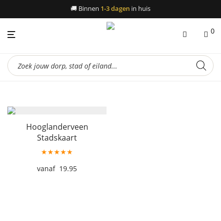
🚚
Binnen
1-3 dagen
in huis
0
Producten
zoeken
Hooglanderveen
Stadskaart
★★★★★
19.95