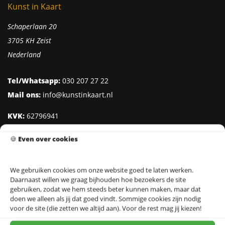
Kunst in Kaart
Schaperlaan 20
3705 KH Zeist
Nederland
Tel/Whatsapp:
030 207 27 22
Mail ons:
info@kunstinkaart.nl
KVK:
62796941
Btw:
NL002322938B41
🍪
Even over cookies
IBAN:
NL95 INGB 0006 8527 18
We gebruiken cookies om onze website goed te laten werken.
Daarnaast willen we graag bijhouden hoe bezoekers de site
Klantenservice
gebruiken, zodat we hem steeds beter kunnen maken, maar dat
doen we alleen als jij dat goed vindt. Sommige cookies zijn nodig
Over Kunst in Kaart
voor de site (die zetten we altijd aan). Voor de rest mag jij kiezen!
Ontwerpers & Fotografen