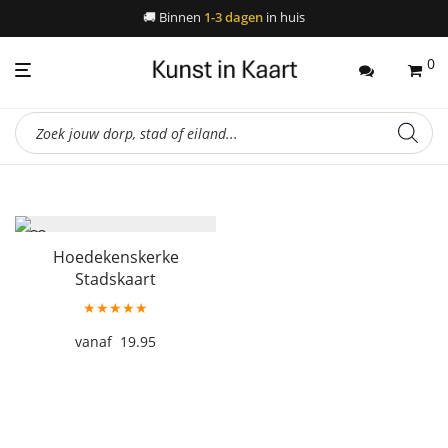
🚚
Binnen
1-3 dagen
in huis
0
Producten
zoeken
Hoedekenskerke
Stadskaart
★★★★★
19.95