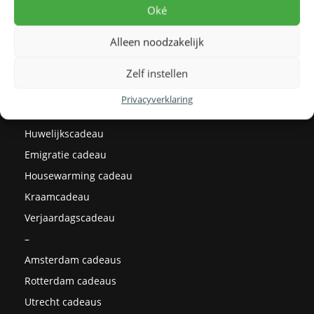
Levertijden
Oké
Prijzen
Alleen noodzakelijk
Milieu
Cadeau ideeën
Zelf instellen
Kerstcadeaus
Privacyverklaring
Afstudeercadeau
Huwelijkscadeau
Emigratie cadeau
Housewarming cadeau
Kraamcadeau
Verjaardagscadeau
–
Amsterdam cadeaus
Rotterdam cadeaus
Utrecht cadeaus