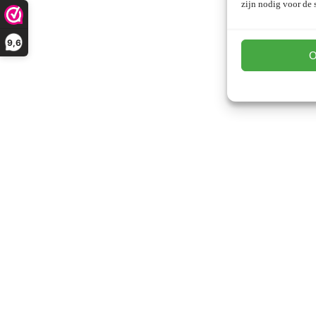
zijn nodig voor de s
9,6
O