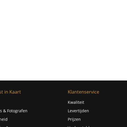
t in Kaart
Klantenservice
Kwaliteit
s & Fotografen
Levertijden
heid
Prijzen