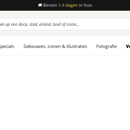
🚚
Binnen
1-3 dagen
in huis
ucten
en
Specials
Gebouwen, iconen & illustraties
Fotografie
V