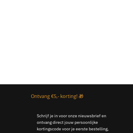
Ontvang €5,- korting! 🎁
Schrijf je in voor onze nieuwsbrief en
ontvang direct jouw persoonlijke
kortingscode voor je eerste bestelling,