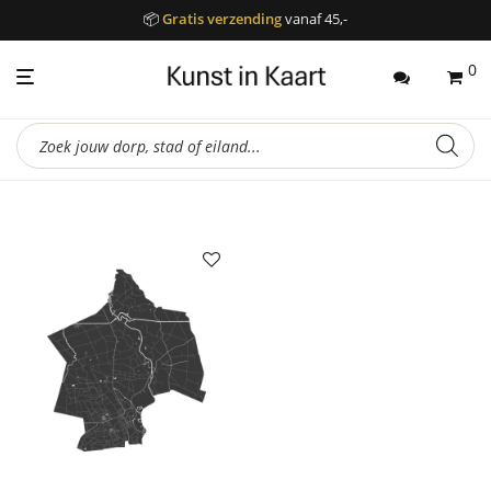
📦
Gratis verzending
vanaf 45,-
0
Producten
zoeken