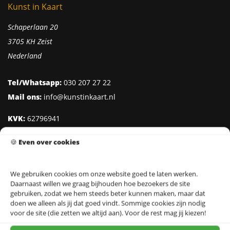
Kunst in Kaart
Schaperlaan 20
3705 KH Zeist
Nederland
Tel/Whatsapp:
030 207 27 22
Mail ons:
info@kunstinkaart.nl
KVK:
62796941
Btw:
NL002322938B41
🍪
Even over cookies
IBAN:
NL95 INGB 0006 8527 18
We gebruiken cookies om onze website goed te laten werken.
Daarnaast willen we graag bijhouden hoe bezoekers de site
Klantenservice
gebruiken, zodat we hem steeds beter kunnen maken, maar dat
doen we alleen als jij dat goed vindt. Sommige cookies zijn nodig
Over Kunst in Kaart
voor de site (die zetten we altijd aan). Voor de rest mag jij kiezen!
Ontwerpers & Fotografen