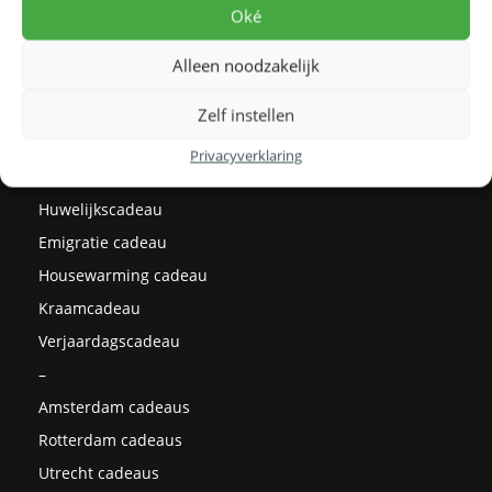
Levertijden
Oké
Prijzen
Alleen noodzakelijk
Milieu
Cadeau ideeën
Zelf instellen
Kerstcadeaus
Privacyverklaring
Afstudeercadeau
Huwelijkscadeau
Emigratie cadeau
Housewarming cadeau
Kraamcadeau
Verjaardagscadeau
–
Amsterdam cadeaus
Rotterdam cadeaus
Utrecht cadeaus