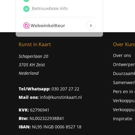
Kunst in Kaart
Over Kuns
Over ons
Schaperlaan 20
Ontwerper
3705 KH Zeist
Nederland
Duurzaam
Samenwer
Tel/Whatsapp:
030 207 27 22
Pers en in
Mail ons:
info@kunstinkaart.nl
Verkooppu
Verkooppu
KVK:
62796941
Btw:
NL002322938B41
Inspiratie
IBAN:
NL95 INGB 0006 8527 18