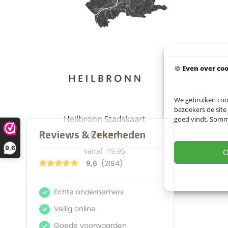
🍪
Even over co
We gebruiken coo
bezoekers de site
Heilbronn Stadskaart
goed vindt. Sommig
★★★★★
9,6
19.95
O