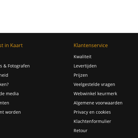
t in Kaart
Klantenservice
Kwaliteit
s & Fotografen
Levertijden
heid
Prijzen
ken?
Veelgestelde vragen
 de media
Webwinkel keurmerk
nten
Algemene voorwaarden
nt worden
Privacy en cookies
Klachtenformulier
Retour