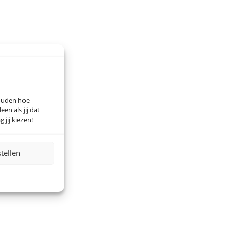
houden hoe
n als jij dat
 jij kiezen!
stellen