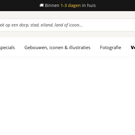
🚚
Binnen
1-3 dagen
in huis
ucten
en
Specials
Gebouwen, iconen & illustraties
Fotografie
V