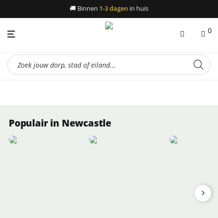
🚚
Binnen
1-3 dagen
in huis
0
Producten
zoeken
Populair in Newcastle