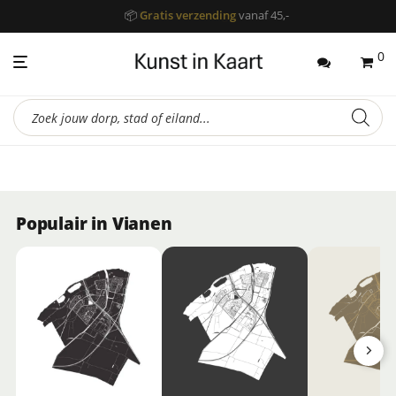
📦
Gratis verzending
vanaf 45,-
0
Producten
zoeken
Populair in Vianen