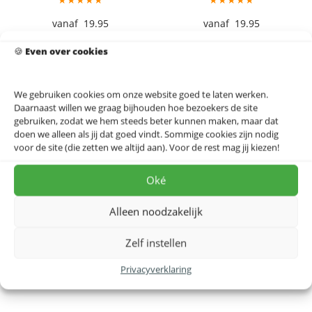
19.95
19.95
🍪
Even over cookies
Someren Stadskaart –
Someren Stadskaart –
We gebruiken cookies om onze website goed te laten werken.
Spring
White
Daarnaast willen we graag bijhouden hoe bezoekers de site
★★★★★
★★★★★
gebruiken, zodat we hem steeds beter kunnen maken, maar dat
doen we alleen als jij dat goed vindt. Sommige cookies zijn nodig
19.95
19.95
voor de site (die zetten we altijd aan). Voor de rest mag jij kiezen!
Oké
Alleen noodzakelijk
Zelf instellen
Privacyverklaring