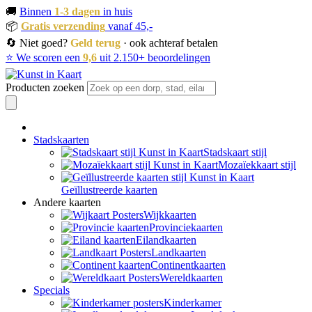
🚚
Binnen
1-3 dagen
in huis
📦
Gratis verzending
vanaf 45,-
🔄 Niet goed?
Geld terug
· ook achteraf betalen
⭐ We scoren een
9,6
uit 2.150+ beoordelingen
Producten zoeken
Stadskaarten
Stadskaart stijl
Mozaïekkaart stijl
Geïllustreerde kaarten
Andere kaarten
Wijkkaarten
Provinciekaarten
Eilandkaarten
Landkaarten
Continentkaarten
Wereldkaarten
Specials
Kinderkamer