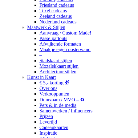
Friesland cadeaus
Texel cadeaus
Zeeland cadeaus
Nederland cadeaus
Maatwerk & Stijlen
Aanvraag / Custom Made!
Passe-partouts
Afwijkende formaten
Maak je eigen posterwand
–
Stadskaart stijlen
Mozaïekkaart stijlen
Architectuur stijlen
Kunst in Kaart
€ 5,- korting 🎁
Over ons
Verkooppunten
Duurzaam / MVO – ♻️
Pers & in de media
Samenwerken / Influencers
Prijzen
Levertijd
Cadeaukaarten
Inspiratie