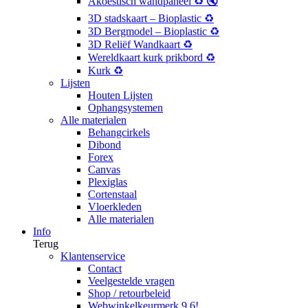
Akoestisch wandpaneel ♻️ 🔇
3D stadskaart – Bioplastic ♻️
3D Bergmodel – Bioplastic ♻️
3D Reliëf Wandkaart ♻️
Wereldkaart kurk prikbord ♻️
Kurk ♻️
Lijsten
Houten Lijsten
Ophangsystemen
Alle materialen
Behangcirkels
Dibond
Forex
Canvas
Plexiglas
Cortenstaal
Vloerkleden
Alle materialen
Info
Terug
Klantenservice
Contact
Veelgestelde vragen
Shop / retourbeleid
Webwinkelkeurmerk 9,6!