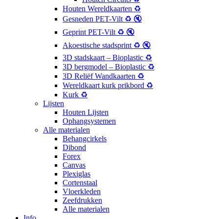
Houten Wereldkaarten ♻️
Gesneden PET-Vilt ♻️ 🔇
Geprint PET-Vilt ♻️ 🔇
Akoestische stadsprint ♻️ 🔇
3D stadskaart – Bioplastic ♻️
3D bergmodel – Bioplastic ♻️
3D Reliëf Wandkaarten ♻️
Wereldkaart kurk prikbord ♻️
Kurk ♻️
Lijsten
Houten Lijsten
Ophangsystemen
Alle materialen
Behangcirkels
Dibond
Forex
Canvas
Plexiglas
Cortenstaal
Vloerkleden
Zeefdrukken
Alle materialen
Info