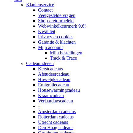
Klantenservice
Contact
Veelgestelde vragen
Shop / retourbeleid
Webwinkelkeurmerk 9,6!
Kwaliteit
Privacy en cookies
Garantie & klachten
Mijn account
Mijn bestellingen
Track & Trace
Cadeau ideeën
Kerstcadeaus
Afstudeercadeau
Huwelijkscadeau
Emigratiecadeau
Housewarmingcadeau
Kraamcadeau
Verjaardagscadeau
–
Amsterdam cadeaus
Rotterdam cadeaus
Utrecht cadeaus
Den Haag cadeaus
Groningen cadeaus