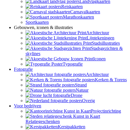
Landvlagkaarten
Reiskaarten
Carnavalkaarten
Marathonkaarten
Sportkaarten
Gebouwen, iconen & illustraties
Architectuur
Lijntekeningen
Stadsillustraties
Stadsgezichten &
skylines
Iconen
Typografie
Fotografie
Architectuur
Kerken & Torens
Strand
Natuur
Drone
Overig
Voor bedrijven
Projectinrichting
Relatiegeschenken
Kerstpakketten