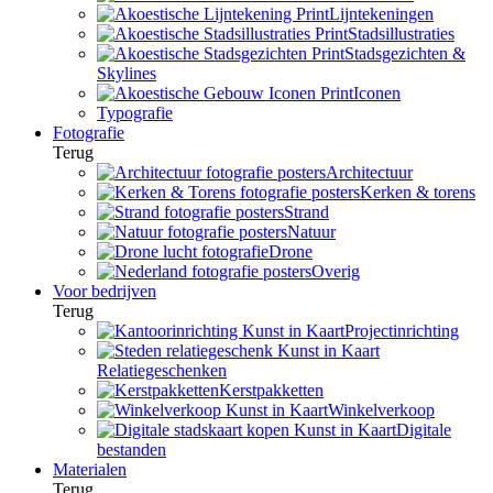
Lijntekeningen
Stadsillustraties
Stadsgezichten &
Skylines
Iconen
Typografie
Fotografie
Terug
Architectuur
Kerken & torens
Strand
Natuur
Drone
Overig
Voor bedrijven
Terug
Projectinrichting
Relatiegeschenken
Kerstpakketten
Winkelverkoop
Digitale
bestanden
Materialen
Terug