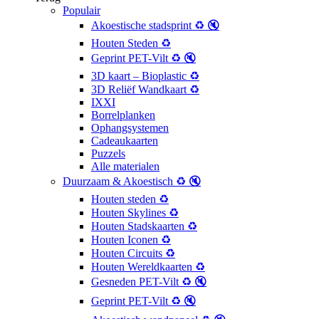
Populair
Akoestische stadsprint ♻️ 🔇
Houten Steden ♻️
Geprint PET-Vilt ♻️ 🔇
3D kaart – Bioplastic ♻️
3D Reliëf Wandkaart ♻️
IXXI
Borrelplanken
Ophangsystemen
Cadeaukaarten
Puzzels
Alle materialen
Duurzaam & Akoestisch ♻️ 🔇
Houten steden ♻️
Houten Skylines ♻️
Houten Stadskaarten ♻️
Houten Iconen ♻️
Houten Circuits ♻️
Houten Wereldkaarten ♻️
Gesneden PET-Vilt ♻️ 🔇
Geprint PET-Vilt ♻️ 🔇