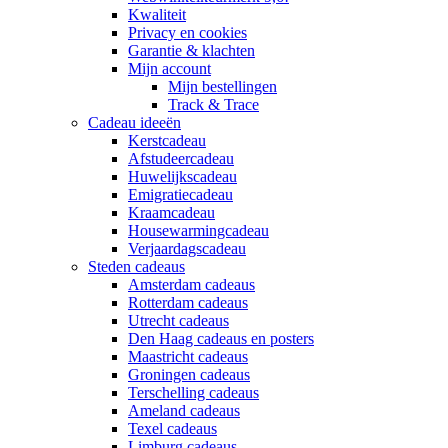
Kwaliteit
Privacy en cookies
Garantie & klachten
Mijn account
Mijn bestellingen
Track & Trace
Cadeau ideeën
Kerstcadeau
Afstudeercadeau
Huwelijkscadeau
Emigratiecadeau
Kraamcadeau
Housewarmingcadeau
Verjaardagscadeau
Steden cadeaus
Amsterdam cadeaus
Rotterdam cadeaus
Utrecht cadeaus
Den Haag cadeaus en posters
Maastricht cadeaus
Groningen cadeaus
Terschelling cadeaus
Ameland cadeaus
Texel cadeaus
Limburg cadeaus