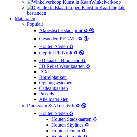
Winkelverkoop
Digitale
bestanden
Materialen
Populair
Akoestische stadsprint ♻️ 🔇
Gesneden PET-Vilt ♻️ 🔇
Houten Steden ♻️
Geprint PET-Vilt ♻️ 🔇
3D kaart – Bioplastic ♻️
3D Reliëf Wandkaarten ♻️
IXXI
Borrelplanken
Ophangsystemen
Cadeaukaarten
Puzzels
Alle materialen
Duurzaam & Akoestisch ♻️ 🔇
Houten Steden ♻️
Houten Stadskaarten ♻️
Houten Skylines ♻️
Houten Iconen ♻️
Houten Circuits ♻️