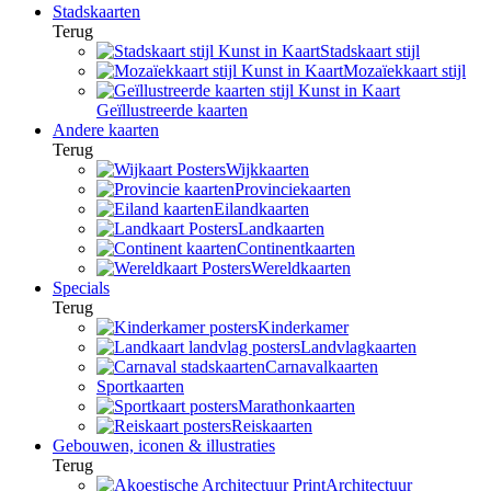
Stadskaarten
Terug
Stadskaart stijl
Mozaïekkaart stijl
Geïllustreerde kaarten
Andere kaarten
Terug
Wijkkaarten
Provinciekaarten
Eilandkaarten
Landkaarten
Continentkaarten
Wereldkaarten
Specials
Terug
Kinderkamer
Landvlagkaarten
Carnavalkaarten
Sportkaarten
Marathonkaarten
Reiskaarten
Gebouwen, iconen & illustraties
Terug
Architectuur