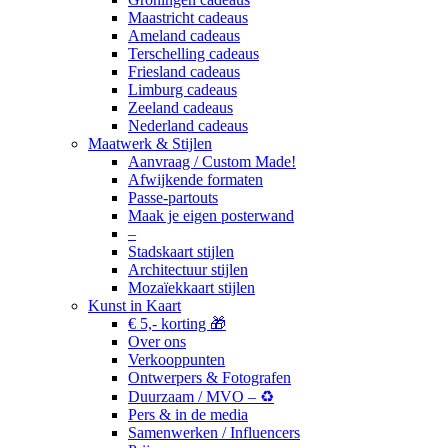
Maastricht cadeaus
Ameland cadeaus
Terschelling cadeaus
Friesland cadeaus
Limburg cadeaus
Zeeland cadeaus
Nederland cadeaus
Maatwerk & Stijlen
Aanvraag / Custom Made!
Afwijkende formaten
Passe-partouts
Maak je eigen posterwand
–
Stadskaart stijlen
Architectuur stijlen
Mozaïekkaart stijlen
Kunst in Kaart
€ 5,- korting 🎁
Over ons
Verkooppunten
Ontwerpers & Fotografen
Duurzaam / MVO – ♻️
Pers & in de media
Samenwerken / Influencers