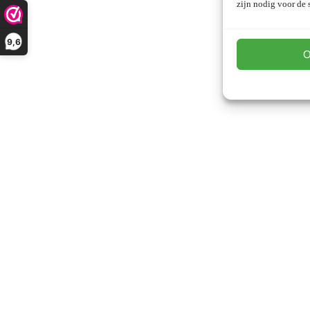
zijn nodig voor de s
9,6
O