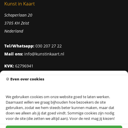
Kunst in Kaart
Schaperlaan 20
3705 KH Zeist
Nederland
Tel/Whatsapp:
030 207 27 22
Mail ons:
info@kunstinkaart.nl
KVK:
62796941
Btw:
NL002322938B41
🍪
Even over cookies
IBAN:
NL95 INGB 0006 8527 18
We gebruiken cookies om onze website goed te laten werken.
Daarnaast willen we graag bijhouden hoe bezoekers de site
Klantenservice
gebruiken, zodat we hem steeds beter kunnen maken, maar dat
doen we alleen als jij dat goed vindt. Sommige cookies zijn nodig
Over Kunst in Kaart
voor de site (die zetten we altijd aan). Voor de rest mag jij kiezen!
Ontwerpers & Fotografen