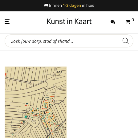
🚚
Binnen
1-3 dagen
in huis
0
Producten
zoeken