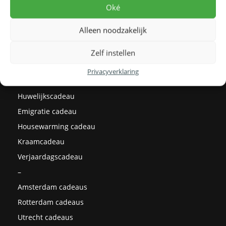
Levertijden
Oké
Prijzen
Alleen noodzakelijk
Milieu
Cadeau ideeën
Zelf instellen
Kerstcadeaus
Privacyverklaring
Afstudeercadeau
Huwelijkscadeau
Emigratie cadeau
Housewarming cadeau
Kraamcadeau
Verjaardagscadeau
–
Amsterdam cadeaus
Rotterdam cadeaus
Utrecht cadeaus