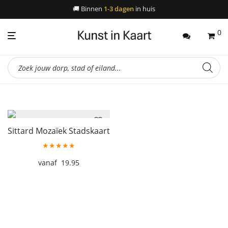
🚚
Binnen
1-3 dagen
in huis
0
Producten
zoeken
Sittard Mozaïek Stadskaart
★★★★★
19.95