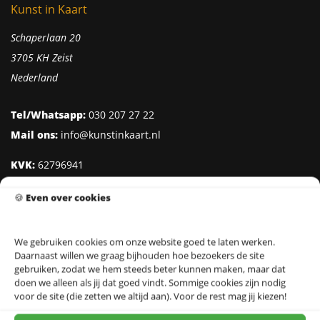
Kunst in Kaart
Schaperlaan 20
3705 KH Zeist
Nederland
Tel/Whatsapp:
030 207 27 22
Mail ons:
info@kunstinkaart.nl
KVK:
62796941
Btw:
NL002322938B41
🍪
Even over cookies
IBAN:
NL95 INGB 0006 8527 18
We gebruiken cookies om onze website goed te laten werken.
Daarnaast willen we graag bijhouden hoe bezoekers de site
Klantenservice
gebruiken, zodat we hem steeds beter kunnen maken, maar dat
doen we alleen als jij dat goed vindt. Sommige cookies zijn nodig
Over Kunst in Kaart
voor de site (die zetten we altijd aan). Voor de rest mag jij kiezen!
Ontwerpers & Fotografen