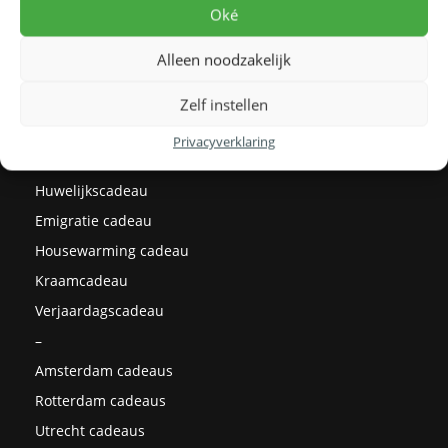
Levertijden
Oké
Prijzen
Alleen noodzakelijk
Milieu
Cadeau ideeën
Zelf instellen
Kerstcadeaus
Privacyverklaring
Afstudeercadeau
Huwelijkscadeau
Emigratie cadeau
Housewarming cadeau
Kraamcadeau
Verjaardagscadeau
–
Amsterdam cadeaus
Rotterdam cadeaus
Utrecht cadeaus