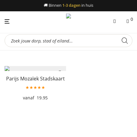
🚚
Binnen
1-3 dagen
in huis
0
Producten
zoeken
Parijs Mozaïek Stadskaart
★★★★★
19.95