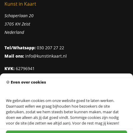
Kunst in Kaart
Schaperlaan 20
3705 KH Zeist
Nederland
Tel/Whatsapp:
030 207 27 22
Mail ons:
info@kunstinkaart.nl
KVK:
62796941
Btw:
NL002322938B41
🍪
Even over cookies
IBAN:
NL95 INGB 0006 8527 18
We gebruiken cookies om onze website goed te laten werken.
Daarnaast willen we graag bijhouden hoe bezoekers de site
Klantenservice
gebruiken, zodat we hem steeds beter kunnen maken, maar dat
doen we alleen als jij dat goed vindt. Sommige cookies zijn nodig
Over Kunst in Kaart
voor de site (die zetten we altijd aan). Voor de rest mag jij kiezen!
Ontwerpers & Fotografen