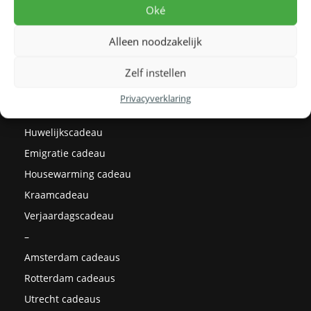
Levertijden
Oké
Prijzen
Alleen noodzakelijk
Milieu
Cadeau ideeën
Zelf instellen
Kerstcadeaus
Privacyverklaring
Afstudeercadeau
Huwelijkscadeau
Emigratie cadeau
Housewarming cadeau
Kraamcadeau
Verjaardagscadeau
–
Amsterdam cadeaus
Rotterdam cadeaus
Utrecht cadeaus