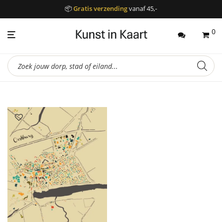
📦
Gratis verzending
vanaf 45,-
0
Producten
zoeken