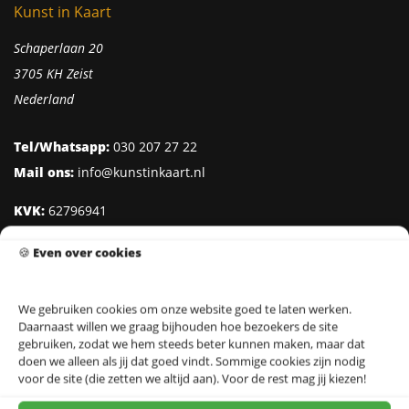
Kunst in Kaart
Schaperlaan 20
3705 KH Zeist
Nederland
Tel/Whatsapp:
030 207 27 22
Mail ons:
info@kunstinkaart.nl
KVK:
62796941
Btw:
NL002322938B41
🍪
Even over cookies
IBAN:
NL95 INGB 0006 8527 18
We gebruiken cookies om onze website goed te laten werken.
Daarnaast willen we graag bijhouden hoe bezoekers de site
Klantenservice
gebruiken, zodat we hem steeds beter kunnen maken, maar dat
doen we alleen als jij dat goed vindt. Sommige cookies zijn nodig
Over Kunst in Kaart
voor de site (die zetten we altijd aan). Voor de rest mag jij kiezen!
Ontwerpers & Fotografen