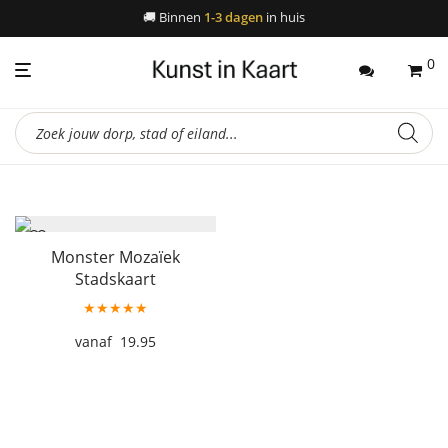
🚚
Binnen
1-3 dagen
in huis
0
Producten
zoeken
Monster Mozaïek
Stadskaart
★★★★★
19.95