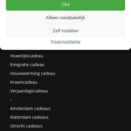
Levertijden
Oké
Prijzen
Alleen noodzakelijk
Milieu
Cadeau ideeën
Zelf instellen
Kerstcadeaus
Privacyverklaring
Afstudeercadeau
Huwelijkscadeau
Emigratie cadeau
Housewarming cadeau
Kraamcadeau
Verjaardagscadeau
–
Amsterdam cadeaus
Rotterdam cadeaus
Utrecht cadeaus