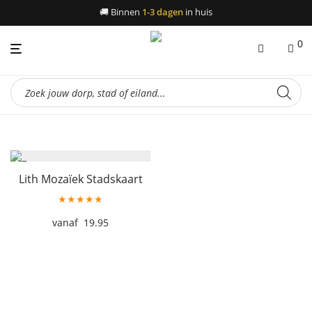
🚚
Binnen
1-3 dagen
in huis
0
Producten
zoeken
Lith Mozaïek Stadskaart
★★★★★
19.95