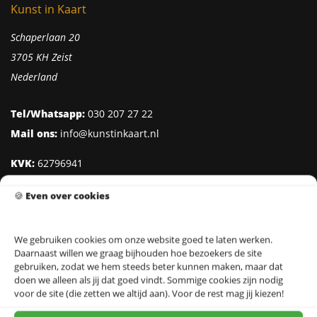
Kunst in Kaart
Schaperlaan 20
3705 KH Zeist
Nederland
Tel/Whatsapp:
030 207 27 22
Mail ons:
info@kunstinkaart.nl
KVK:
62796941
Btw:
NL002322938B41
🍪
Even over cookies
IBAN:
NL95 INGB 0006 8527 18
We gebruiken cookies om onze website goed te laten werken.
Daarnaast willen we graag bijhouden hoe bezoekers de site
Klantenservice
gebruiken, zodat we hem steeds beter kunnen maken, maar dat
doen we alleen als jij dat goed vindt. Sommige cookies zijn nodig
Over Kunst in Kaart
voor de site (die zetten we altijd aan). Voor de rest mag jij kiezen!
Ontwerpers & Fotografen