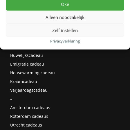
Levertijden
Oké
Prijzen
Alleen noodzakelijk
Milieu
Cadeau ideeën
Zelf instellen
Kerstcadeaus
Privacyverklaring
Afstudeercadeau
Huwelijkscadeau
Emigratie cadeau
Housewarming cadeau
Kraamcadeau
Verjaardagscadeau
–
Amsterdam cadeaus
Rotterdam cadeaus
Utrecht cadeaus