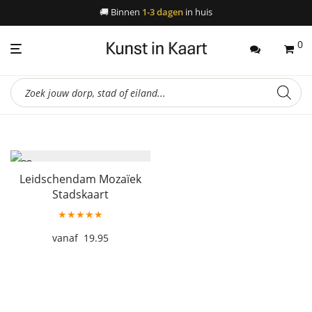
🚚
Binnen
1-3 dagen
in huis
0
Producten
zoeken
Leidschendam Mozaïek
Stadskaart
★★★★★
19.95