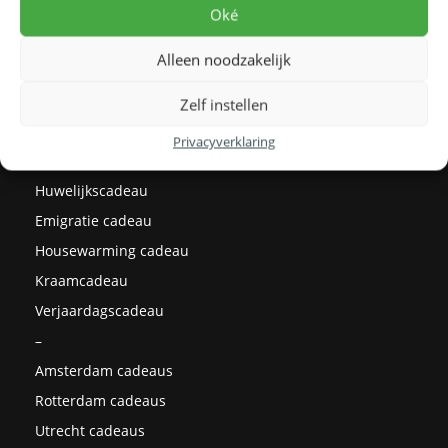
Levertijden
Oké
Prijzen
Alleen noodzakelijk
Milieu
Cadeau ideeën
Zelf instellen
Kerstcadeaus
Privacyverklaring
Afstudeercadeau
Huwelijkscadeau
Emigratie cadeau
Housewarming cadeau
Kraamcadeau
Verjaardagscadeau
–
Amsterdam cadeaus
Rotterdam cadeaus
Utrecht cadeaus