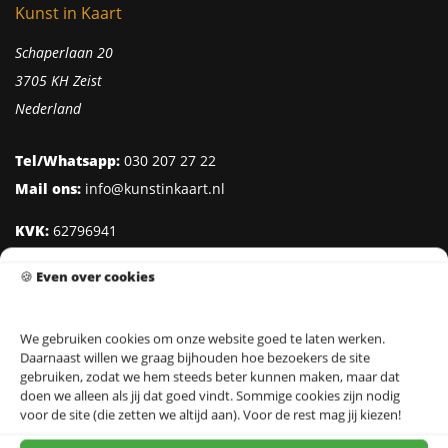
Kunst in Kaart
Schaperlaan 20
3705 KH Zeist
Nederland
Tel/Whatsapp:
030 207 27 22
Mail ons:
info@kunstinkaart.nl
KVK:
62796941
Btw:
NL002322938B41
🍪
Even over cookies
IBAN:
NL95 INGB 0006 8527 18
We gebruiken cookies om onze website goed te laten werken.
Daarnaast willen we graag bijhouden hoe bezoekers de site
Klantenservice
gebruiken, zodat we hem steeds beter kunnen maken, maar dat
doen we alleen als jij dat goed vindt. Sommige cookies zijn nodig
Over Kunst in Kaart
voor de site (die zetten we altijd aan). Voor de rest mag jij kiezen!
Ontwerpers & Fotografen