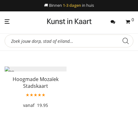
🚚
Binnen
1-3 dagen
in huis
0
Producten
zoeken
Hoogmade Mozaïek
Stadskaart
★★★★★
19.95