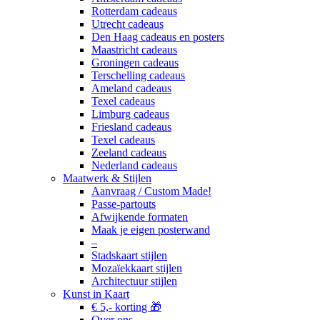
Rotterdam cadeaus
Utrecht cadeaus
Den Haag cadeaus en posters
Maastricht cadeaus
Groningen cadeaus
Terschelling cadeaus
Ameland cadeaus
Texel cadeaus
Limburg cadeaus
Friesland cadeaus
Texel cadeaus
Zeeland cadeaus
Nederland cadeaus
Maatwerk & Stijlen
Aanvraag / Custom Made!
Passe-partouts
Afwijkende formaten
Maak je eigen posterwand
–
Stadskaart stijlen
Mozaïekkaart stijlen
Architectuur stijlen
Kunst in Kaart
€ 5,- korting 🎁
Over ons