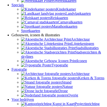
Wereldkaarten
Specials
Kinderkamer
Landvlagkaarten
Reiskaarten
Carnavalkaarten
Marathonkaarten
Sportkaarten
Gebouwen, iconen & illustraties
Architectuur
Lijntekeningen
Stadsillustraties
Stadsgezichten &
skylines
Iconen
Typografie
Fotografie
Architectuur
Kerken & Torens
Strand
Natuur
Drone
Overig
Voor bedrijven
Projectinrichting