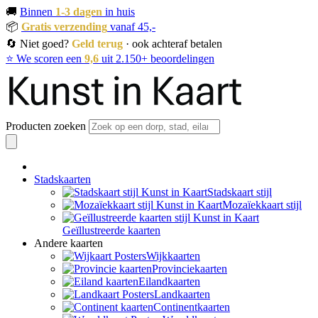
🚚
Binnen
1-3 dagen
in huis
📦
Gratis verzending
vanaf 45,-
🔄 Niet goed?
Geld terug
· ook achteraf betalen
⭐ We scoren een
9,6
uit 2.150+ beoordelingen
Producten zoeken
Stadskaarten
Stadskaart stijl
Mozaïekkaart stijl
Geïllustreerde kaarten
Andere kaarten
Wijkkaarten
Provinciekaarten
Eilandkaarten
Landkaarten
Continentkaarten