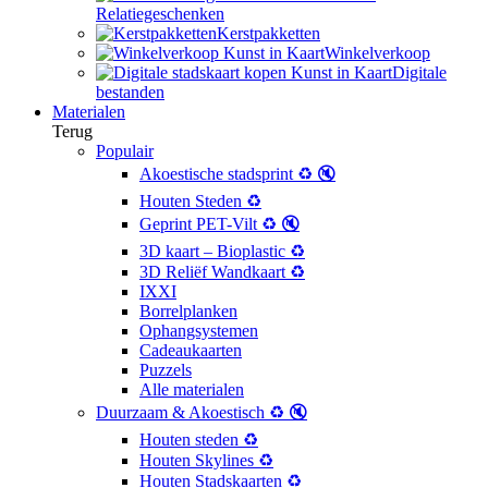
Relatiegeschenken
Kerstpakketten
Winkelverkoop
Digitale
bestanden
Materialen
Terug
Populair
Akoestische stadsprint ♻️ 🔇
Houten Steden ♻️
Geprint PET-Vilt ♻️ 🔇
3D kaart – Bioplastic ♻️
3D Reliëf Wandkaart ♻️
IXXI
Borrelplanken
Ophangsystemen
Cadeaukaarten
Puzzels
Alle materialen
Duurzaam & Akoestisch ♻️ 🔇
Houten steden ♻️
Houten Skylines ♻️
Houten Stadskaarten ♻️