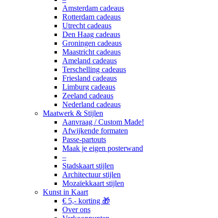
Amsterdam cadeaus
Rotterdam cadeaus
Utrecht cadeaus
Den Haag cadeaus
Groningen cadeaus
Maastricht cadeaus
Ameland cadeaus
Terschelling cadeaus
Friesland cadeaus
Limburg cadeaus
Zeeland cadeaus
Nederland cadeaus
Maatwerk & Stijlen
Aanvraag / Custom Made!
Afwijkende formaten
Passe-partouts
Maak je eigen posterwand
–
Stadskaart stijlen
Architectuur stijlen
Mozaïekkaart stijlen
Kunst in Kaart
€ 5,- korting 🎁
Over ons