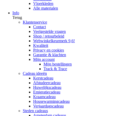
Vloerkleden
Alle materialen
Info
Terug
Klantenservice
Contact
Veelgestelde vragen
Shop / retourbeleid
Webwinkelkeurmerk 9,6!
Kwaliteit
Privacy en cookies
Garantie & klachten
Mijn account
Mijn bestellingen
Track & Trace
Cadeau ideeën
Kerstcadeau
Afstudeercadeau
Huwelijkscadeau
Emigratiecadeau
Kraamcadeau
Housewarmingcadeau
Verjaardagscadeau
Steden cadeaus
Amsterdam cadeaus