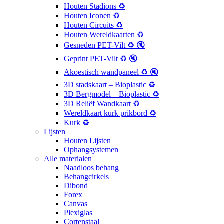
Houten Stadions ♻️
Houten Iconen ♻️
Houten Circuits ♻️
Houten Wereldkaarten ♻️
Gesneden PET-Vilt ♻️ 🔇
Geprint PET-Vilt ♻️ 🔇
Akoestisch wandpaneel ♻️ 🔇
3D stadskaart – Bioplastic ♻️
3D Bergmodel – Bioplastic ♻️
3D Reliëf Wandkaart ♻️
Wereldkaart kurk prikbord ♻️
Kurk ♻️
Lijsten
Houten Lijsten
Ophangsystemen
Alle materialen
Naadloos behang
Behangcirkels
Dibond
Forex
Canvas
Plexiglas
Cortenstaal