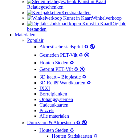
Relatiegeschenken
Kerstpakketten
Winkelverkoop
Digitale
bestanden
Materialen
Populair
Akoestische stadsprint ♻️ 🔇
Gesneden PET-Vilt ♻️ 🔇
Houten Steden ♻️
Geprint PET-Vilt ♻️ 🔇
3D kaart – Bioplastic ♻️
3D Reliëf Wandkaarten ♻️
IXXI
Borrelplanken
Ophangsystemen
Cadeaukaarten
Puzzels
Alle materialen
Duurzaam & Akoestisch ♻️ 🔇
Houten Steden ♻️
Houten Stadskaarten ♻️