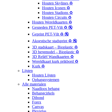
Houten Skylines ♻️
Houten Iconen ♻️
Houten Stadions ♻️
Houten Circuits ♻️
Houten Wereldkaarten ♻️
Gesneden PET-Vilt ♻️ 🔇
Geprint PET-Vilt ♻️ 🔇
Akoestische stadsprint ♻️ 🔇
3D stadskaart – Bioplastic ♻️
3D bergmodel – Bioplastic ♻️
3D Reliëf Wandkaarten ♻️
Wereldkaart kurk prikbord ♻️
Kurk ♻️
Lijsten
Houten Lijsten
Ophangsystemen
Alle materialen
Naadloos behang
Behangcirkels
Dibond
Forex
Canvas
Plexiglas