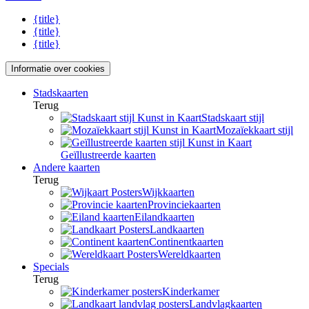
{title}
{title}
{title}
Informatie over cookies
Stadskaarten
Terug
Stadskaart stijl
Mozaïekkaart stijl
Geïllustreerde kaarten
Andere kaarten
Terug
Wijkkaarten
Provinciekaarten
Eilandkaarten
Landkaarten
Continentkaarten
Wereldkaarten
Specials
Terug
Kinderkamer
Landvlagkaarten