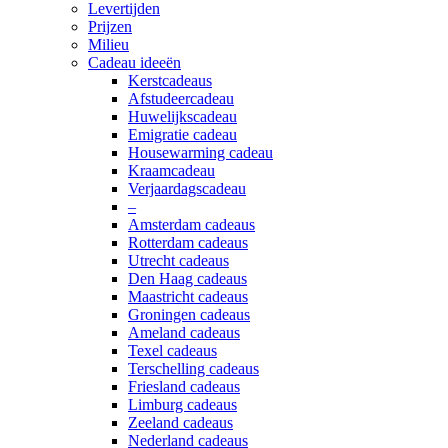
Levertijden
Prijzen
Milieu
Cadeau ideeën
Kerstcadeaus
Afstudeercadeau
Huwelijkscadeau
Emigratie cadeau
Housewarming cadeau
Kraamcadeau
Verjaardagscadeau
–
Amsterdam cadeaus
Rotterdam cadeaus
Utrecht cadeaus
Den Haag cadeaus
Maastricht cadeaus
Groningen cadeaus
Ameland cadeaus
Texel cadeaus
Terschelling cadeaus
Friesland cadeaus
Limburg cadeaus
Zeeland cadeaus
Nederland cadeaus