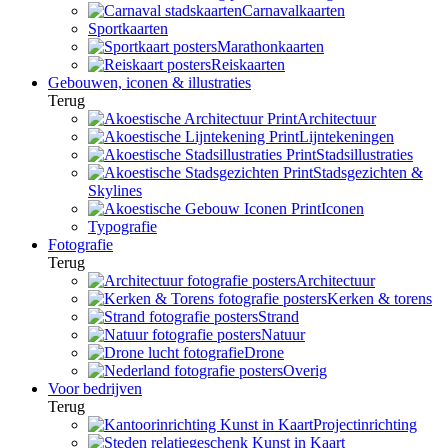
Carnavalkaarten
Sportkaarten
Marathonkaarten
Reiskaarten
Gebouwen, iconen & illustraties
Terug
Architectuur
Lijntekeningen
Stadsillustraties
Stadsgezichten &
Skylines
Iconen
Typografie
Fotografie
Terug
Architectuur
Kerken & torens
Strand
Natuur
Drone
Overig
Voor bedrijven
Terug
Projectinrichting