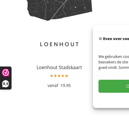
🍪
Even over co
We gebruiken coo
bezoekers de site
Loenhout Stadskaart
goed vindt. Sommig
★★★★★
9,6
19.95
O