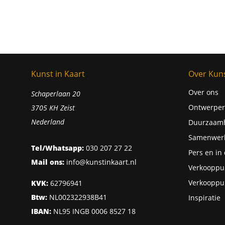
Kunst in Kaart
Over Kuns
Over ons
Schaperlaan 20
Ontwerper
3705 KH Zeist
Nederland
Duurzaam
Samenwer
Tel/Whatsapp:
030 207 27 22
Pers en in
Mail ons:
info@kunstinkaart.nl
Verkooppu
Verkooppu
KVK:
62796941
Btw:
NL002322938B41
Inspiratie
IBAN:
NL95 INGB 0006 8527 18