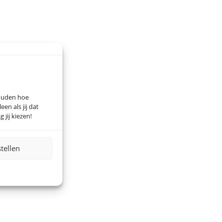
houden hoe
n als jij dat
 jij kiezen!
stellen