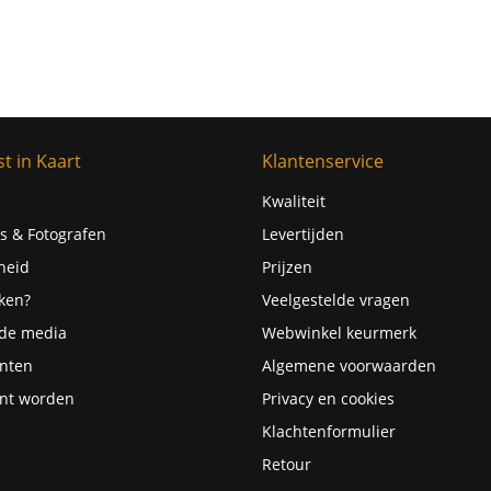
t in Kaart
Klantenservice
Kwaliteit
s & Fotografen
Levertijden
heid
Prijzen
ken?
Veelgestelde vragen
 de media
Webwinkel keurmerk
nten
Algemene voorwaarden
nt worden
Privacy en cookies
Klachtenformulier
Retour