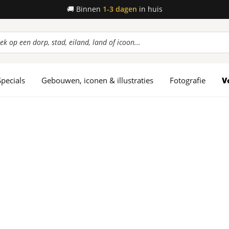
🚚
Binnen
1-3 dagen
in huis
ucten
en
Specials
Gebouwen, iconen & illustraties
Fotografie
V