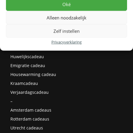
Levertijden
Oké
Prijzen
Alleen noodzakelijk
Milieu
Cadeau ideeën
Zelf instellen
Kerstcadeaus
Privacyverklaring
Afstudeercadeau
Huwelijkscadeau
Emigratie cadeau
Housewarming cadeau
Kraamcadeau
Verjaardagscadeau
–
Amsterdam cadeaus
Rotterdam cadeaus
Utrecht cadeaus