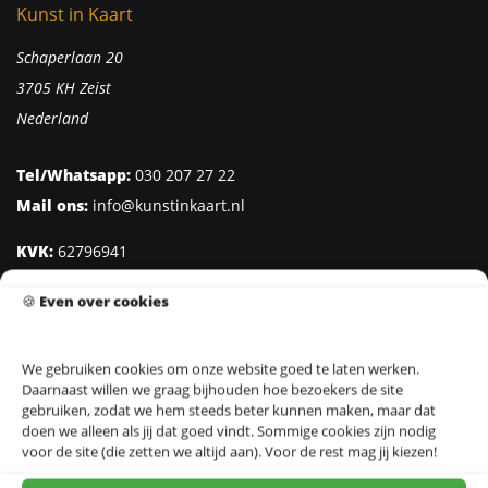
Kunst in Kaart
Schaperlaan 20
3705 KH Zeist
Nederland
Tel/Whatsapp:
030 207 27 22
Mail ons:
info@kunstinkaart.nl
KVK:
62796941
Btw:
NL002322938B41
🍪
Even over cookies
IBAN:
NL95 INGB 0006 8527 18
We gebruiken cookies om onze website goed te laten werken.
Daarnaast willen we graag bijhouden hoe bezoekers de site
Klantenservice
gebruiken, zodat we hem steeds beter kunnen maken, maar dat
doen we alleen als jij dat goed vindt. Sommige cookies zijn nodig
Over Kunst in Kaart
voor de site (die zetten we altijd aan). Voor de rest mag jij kiezen!
Ontwerpers & Fotografen