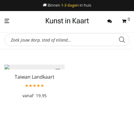
🚚
Binnen
1-3 dagen
in huis
0
Producten
zoeken
Taiwan Landkaart
★★★★★
19.95