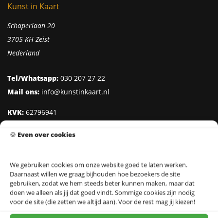
Kunst in Kaart
Schaperlaan 20
3705 KH Zeist
Nederland
Tel/Whatsapp:
030 207 27 22
Mail ons:
info@kunstinkaart.nl
KVK:
62796941
Btw:
NL002322938B41
🍪
Even over cookies
IBAN:
NL95 INGB 0006 8527 18
We gebruiken cookies om onze website goed te laten werken.
Daarnaast willen we graag bijhouden hoe bezoekers de site
Klantenservice
gebruiken, zodat we hem steeds beter kunnen maken, maar dat
doen we alleen als jij dat goed vindt. Sommige cookies zijn nodig
Over Kunst in Kaart
voor de site (die zetten we altijd aan). Voor de rest mag jij kiezen!
Ontwerpers & Fotografen