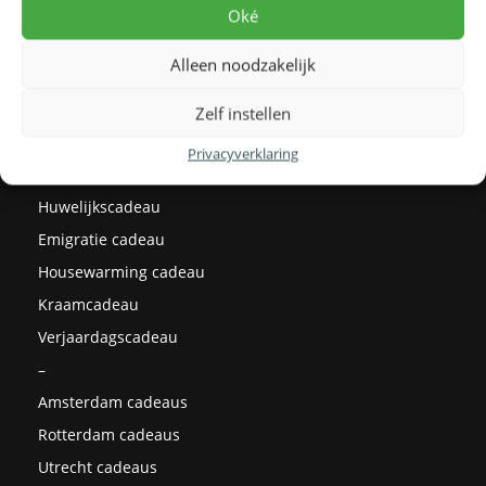
Levertijden
Oké
Prijzen
Alleen noodzakelijk
Milieu
Cadeau ideeën
Zelf instellen
Kerstcadeaus
Privacyverklaring
Afstudeercadeau
Huwelijkscadeau
Emigratie cadeau
Housewarming cadeau
Kraamcadeau
Verjaardagscadeau
–
Amsterdam cadeaus
Rotterdam cadeaus
Utrecht cadeaus