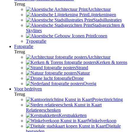
Terug
Architectuur
Lijntekeningen
Stadsillustraties
Stadsgezichten &
Skylines
Iconen
Typografie
Fotografie
Terug
Architectuur
Kerken & torens
Strand
Natuur
Drone
Overig
Voor bedrijven
Terug
Projectinrichting
Relatiegeschenken
Kerstpakketten
Winkelverkoop
Digitale
bestanden