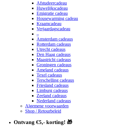
Afstudeercadeau
Huwelijkscadeau
Emigratie cadeau
Housewarming cadeau
Kraamcadeau
Verjaardagscadeau
–
Amsterdam cadeaus
Rotterdam cadeaus
Utrecht cadeaus
Den Haag cadeaus
Maastricht cadeaus
Groningen cadeaus
Ameland cadeaus
Texel cadeaus
Terschelling cadeaus
Friesland cadeaus
Limburg cadeaus
Zeeland cadeaus
Nederland cadeaus
Algemene voorwaarden
Shop / Retourbeleid
Ontvang €5,- korting! 🎁