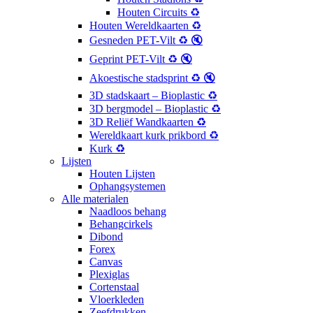
Houten Circuits ♻️
Houten Wereldkaarten ♻️
Gesneden PET-Vilt ♻️ 🔇
Geprint PET-Vilt ♻️ 🔇
Akoestische stadsprint ♻️ 🔇
3D stadskaart – Bioplastic ♻️
3D bergmodel – Bioplastic ♻️
3D Reliëf Wandkaarten ♻️
Wereldkaart kurk prikbord ♻️
Kurk ♻️
Lijsten
Houten Lijsten
Ophangsystemen
Alle materialen
Naadloos behang
Behangcirkels
Dibond
Forex
Canvas
Plexiglas
Cortenstaal
Vloerkleden
Zeefdrukken