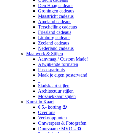
Utrecht cadeaus
Den Haag cadeaus
Groningen cadeaus
Maastricht cadeaus
Ameland cadeaus
Terschelling cadeaus
Friesland cadeaus
Limburg cadeaus
Zeeland cadeaus
Nederland cadeaus
Maatwerk & Stijlen
Aanvraag / Custom Made!
Afwijkende formaten
Passe-partouts
Maak je eigen posterwand
–
Stadskaart stijlen
Architectuur stijlen
Mozaïekkaart stijlen
Kunst in Kaart
€ 5,- korting 🎁
Over ons
Verkooppunten
Ontwerpers & Fotografen
Duurzaam / MVO – ♻️