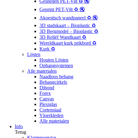
Gesneden PET-Vilt ♻️ 🔇
Geprint PET-Vilt ♻️ 🔇
Akoestisch wandpaneel ♻️ 🔇
3D stadskaart – Bioplastic ♻️
3D Bergmodel – Bioplastic ♻️
3D Reliëf Wandkaart ♻️
Wereldkaart kurk prikbord ♻️
Kurk ♻️
Lijsten
Houten Lijsten
Ophangsystemen
Alle materialen
Naadloos behang
Behangcirkels
Dibond
Forex
Canvas
Plexiglas
Cortenstaal
Vloerkleden
Alle materialen
Info
Terug
Klantenservice