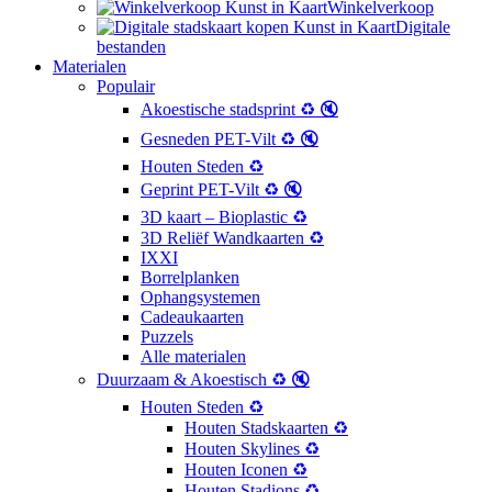
Winkelverkoop
Digitale
bestanden
Materialen
Populair
Akoestische stadsprint ♻️ 🔇
Gesneden PET-Vilt ♻️ 🔇
Houten Steden ♻️
Geprint PET-Vilt ♻️ 🔇
3D kaart – Bioplastic ♻️
3D Reliëf Wandkaarten ♻️
IXXI
Borrelplanken
Ophangsystemen
Cadeaukaarten
Puzzels
Alle materialen
Duurzaam & Akoestisch ♻️ 🔇
Houten Steden ♻️
Houten Stadskaarten ♻️
Houten Skylines ♻️
Houten Iconen ♻️
Houten Stadions ♻️