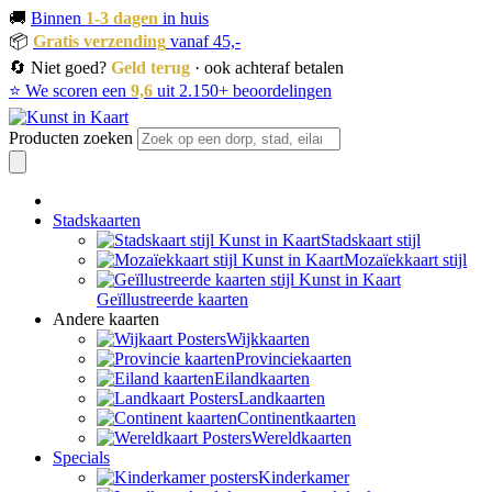
🚚
Binnen
1-3 dagen
in huis
📦
Gratis verzending
vanaf 45,-
🔄 Niet goed?
Geld terug
· ook achteraf betalen
⭐ We scoren een
9,6
uit 2.150+ beoordelingen
Producten zoeken
Stadskaarten
Stadskaart stijl
Mozaïekkaart stijl
Geïllustreerde kaarten
Andere kaarten
Wijkkaarten
Provinciekaarten
Eilandkaarten
Landkaarten
Continentkaarten
Wereldkaarten
Specials
Kinderkamer