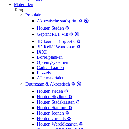
Materialen
Terug
Populair
Akoestische stadsprint ♻️ 🔇
Houten Steden ♻️
Geprint PET-Vilt ♻️ 🔇
3D kaart – Bioplastic ♻️
3D Reliëf Wandkaart ♻️
IXXI
Borrelplanken
Ophangsystemen
Cadeaukaarten
Puzzels
Alle materialen
Duurzaam & Akoestisch ♻️ 🔇
Houten steden ♻️
Houten Skylines ♻️
Houten Stadskaarten ♻️
Houten Stadions ♻️
Houten Iconen ♻️
Houten Circuits ♻️
Houten Wereldkaarten ♻️