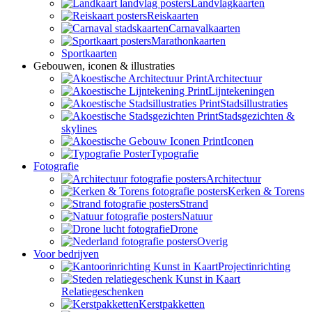
Landvlagkaarten
Reiskaarten
Carnavalkaarten
Marathonkaarten
Sportkaarten
Gebouwen, iconen & illustraties
Architectuur
Lijntekeningen
Stadsillustraties
Stadsgezichten &
skylines
Iconen
Typografie
Fotografie
Architectuur
Kerken & Torens
Strand
Natuur
Drone
Overig
Voor bedrijven
Projectinrichting
Relatiegeschenken
Kerstpakketten