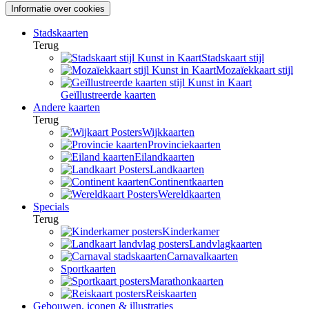
Informatie over cookies
Stadskaarten
Terug
Stadskaart stijl
Mozaïekkaart stijl
Geïllustreerde kaarten
Andere kaarten
Terug
Wijkkaarten
Provinciekaarten
Eilandkaarten
Landkaarten
Continentkaarten
Wereldkaarten
Specials
Terug
Kinderkamer
Landvlagkaarten
Carnavalkaarten
Sportkaarten
Marathonkaarten
Reiskaarten
Gebouwen, iconen & illustraties