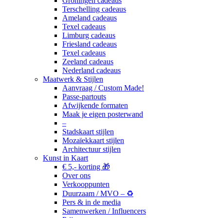
Groningen cadeaus
Terschelling cadeaus
Ameland cadeaus
Texel cadeaus
Limburg cadeaus
Friesland cadeaus
Texel cadeaus
Zeeland cadeaus
Nederland cadeaus
Maatwerk & Stijlen
Aanvraag / Custom Made!
Passe-partouts
Afwijkende formaten
Maak je eigen posterwand
–
Stadskaart stijlen
Mozaïekkaart stijlen
Architectuur stijlen
Kunst in Kaart
€ 5,- korting 🎁
Over ons
Verkooppunten
Duurzaam / MVO – ♻️
Pers & in de media
Samenwerken / Influencers