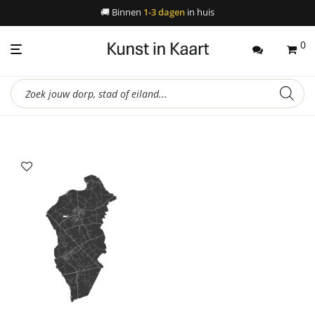
🚚
Binnen
1-3 dagen
in huis
0
Producten
zoeken