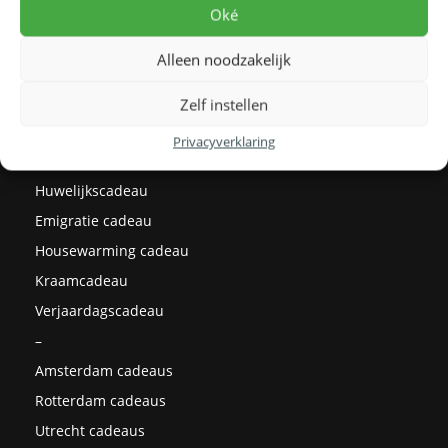
Levertijden
Oké
Prijzen
Alleen noodzakelijk
Milieu
Cadeau ideeën
Zelf instellen
Kerstcadeaus
Privacyverklaring
Afstudeercadeau
Huwelijkscadeau
Emigratie cadeau
Housewarming cadeau
Kraamcadeau
Verjaardagscadeau
–
Amsterdam cadeaus
Rotterdam cadeaus
Utrecht cadeaus