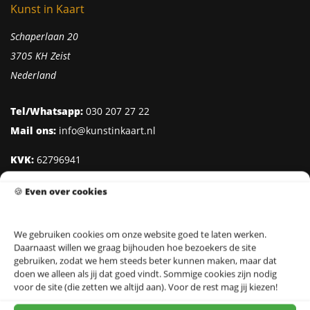
Kunst in Kaart
Schaperlaan 20
3705 KH Zeist
Nederland
Tel/Whatsapp:
030 207 27 22
Mail ons:
info@kunstinkaart.nl
KVK:
62796941
Btw:
NL002322938B41
🍪
Even over cookies
IBAN:
NL95 INGB 0006 8527 18
We gebruiken cookies om onze website goed te laten werken.
Daarnaast willen we graag bijhouden hoe bezoekers de site
Klantenservice
gebruiken, zodat we hem steeds beter kunnen maken, maar dat
doen we alleen als jij dat goed vindt. Sommige cookies zijn nodig
Over Kunst in Kaart
voor de site (die zetten we altijd aan). Voor de rest mag jij kiezen!
Ontwerpers & Fotografen