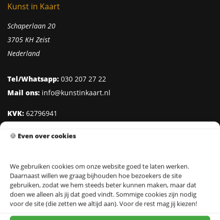
Kunst in Kaart
Schaperlaan 20
3705 KH Zeist
Nederland
Tel/Whatsapp:
030 207 27 22
Mail ons:
info@kunstinkaart.nl
KVK:
62796941
Btw:
NL002322938B41
🍪
Even over cookies
IBAN:
NL95 INGB 0006 8527 18
We gebruiken cookies om onze website goed te laten werken.
Daarnaast willen we graag bijhouden hoe bezoekers de site
Klantenservice
gebruiken, zodat we hem steeds beter kunnen maken, maar dat
doen we alleen als jij dat goed vindt. Sommige cookies zijn nodig
Over Kunst in Kaart
voor de site (die zetten we altijd aan). Voor de rest mag jij kiezen!
Ontwerpers & Fotografen