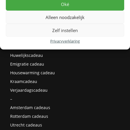
Levertijden
Oké
Prijzen
Alleen noodzakelijk
Milieu
Cadeau ideeën
Zelf instellen
Kerstcadeaus
Privacyverklaring
Afstudeercadeau
Huwelijkscadeau
Emigratie cadeau
Housewarming cadeau
Kraamcadeau
Verjaardagscadeau
–
Amsterdam cadeaus
Rotterdam cadeaus
Utrecht cadeaus